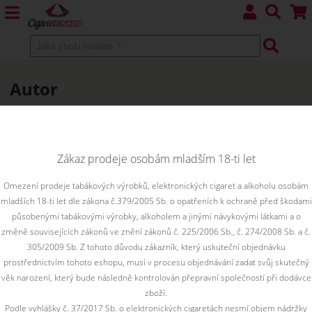
Autor
Zákaz prodeje osobám mladším 18-ti let
Novinky
Omezení prodeje tabákových výrobků, elektronických cigaret a alkoholu osobám
PINEAPPLE MANGO ORANGE - Elf Bar ELFLIQ NicSalt - 20mg
mladších 18-ti let dle zákona č.379/2005 Sb. o opatřeních k ochraně před škodami
působenými tabákovými výrobky, alkoholem a jinými návykovými látkami a o
změně souvisejících zákonů ve znění zákonů č. 225/2006 Sb., č. 274/2008 Sb. a č.
305/2009 Sb. Z tohoto důvodu zákazník, který uskuteční objednávku
prostřednictvím tohoto eshopu, musí v procesu objednávání zadat svůj skutečný
věk narození, který bude následně kontrolován přepravní společností při dodávce
zboží.
Podle vyhlášky č. 37/2017 Sb. o elektronických cigaretách nesmí objem nádržky