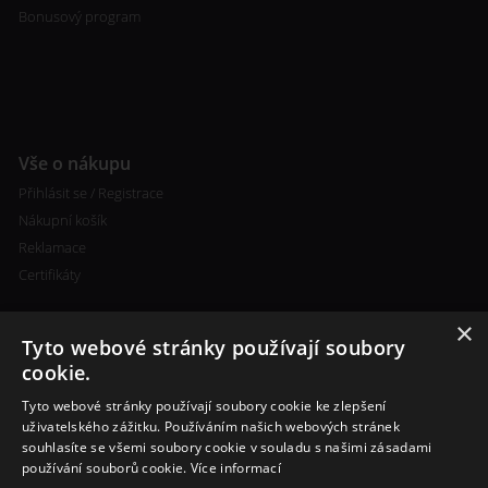
Bonusový program
Vše o nákupu
Přihlásit se / Registrace
Nákupní košík
Reklamace
Certifikáty
×
Tyto webové stránky používají soubory
cookie.
Tyto webové stránky používají soubory cookie ke zlepšení
Kontakty
uživatelského zážitku. Používáním našich webových stránek
souhlasíte se všemi soubory cookie v souladu s našimi zásadami
+420 773 693 673
používání souborů cookie.
Více informací
info@cigareta-shop.cz