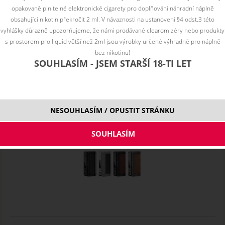
opakovaně plnitelné elektronické cigarety pro doplňování náhradní náplně
VooPoo VMATE E POD - 1200mAh, 3ml cartridge
obsahující nikotin překročit 2 ml. V návaznosti na ustanovení §4 odst.3 této
vyhlášky důrazně upozorňujeme, že námi prodávané clearomizéry nebo produkty
s prostorem pro liquid větší než 2ml jsou výrobky určené výhradně pro náplně
bez nikotinu!
SOUHLASÍM - JSEM STARŠÍ 18-TI LET
NESOUHLASÍM / OPUSTIT STRÁNKU
Lost Vape THELEMA MINI Mod