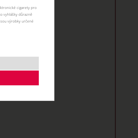
ktronické cigarety pro
éto vyhlášky důrazně
jsou výrobky určené