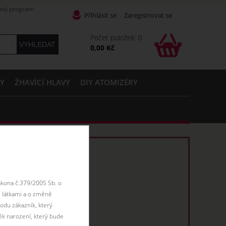
ový program
Přihlásit se
Zaregistrovat se
Počet položek: 0
0,00 Kč
PY
ŽHAVÍCÍ HLAVY
DIY ATOMIZÉRY
ákona č.379/2005 Sb. o
 látkami a o změně
odu zákazník, který
ěk narození, který bude