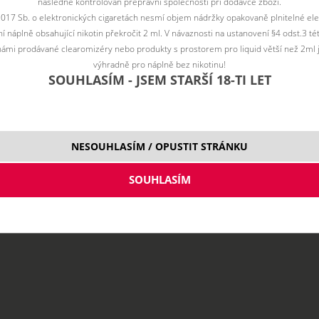
následně kontrolován přepravní společností při dodávce zboží.
2017 Sb. o elektronických cigaretách nesmí objem nádržky opakovaně plnitelné ele
 náplně obsahující nikotin překročit 2 ml. V návaznosti na ustanovení §4 odst.3 t
ámi prodávané clearomizéry nebo produkty s prostorem pro liquid větší než 2ml 
výhradně pro náplně bez nikotinu!
SOUHLASÍM - JSEM STARŠÍ 18-TI LET
NESOUHLASÍM / OPUSTIT STRÁNKU