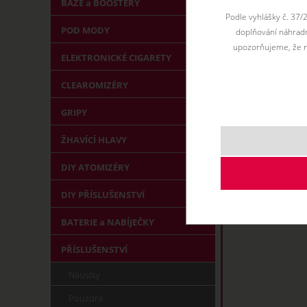
.
.
BÁZE a BOOSTERY
Podle vyhlášky č. 37/
POD MODY
doplňování náhradní
upozorňujeme, že n
ELEKTRONICKÉ CIGARETY
CLEAROMIZÉRY
GRIPY
ŽHAVÍCÍ HLAVY
DIY ATOMIZÉRY
DIY PŘÍSLUŠENSTVÍ
BATERIE a NABÍJEČKY
PŘÍSLUŠENSTVÍ
Náustky
Pouzdra