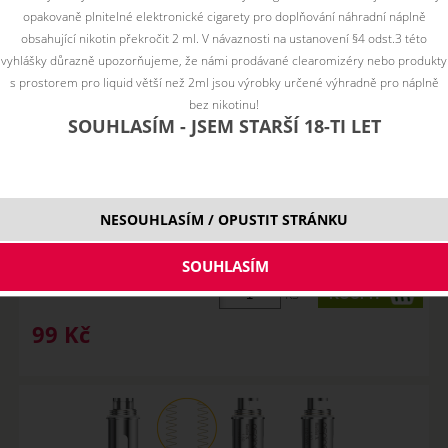
opakovaně plnitelné elektronické cigarety pro doplňování náhradní náplně
obsahující nikotin překročit 2 ml. V návaznosti na ustanovení §4 odst.3 této
vyhlášky důrazně upozorňujeme, že námi prodávané clearomizéry nebo produkty
s prostorem pro liquid větší než 2ml jsou výrobky určené výhradně pro náplně
bez nikotinu!
SOUHLASÍM - JSEM STARŠÍ 18-TI LET
Žhavící hlava Aspire Nautilus X - 0,7
ohm Mesh
NESOUHLASÍM / OPUSTIT STRÁNKU
SKLADEM
ks
99
Kč