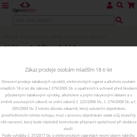
Home
ŽHAVÍCÍ HLAVY
aSPIRE žhavící hlavy
Nautilus X
Náhradní žhavící hlavy pro
clearomizéry Aspire NAUTILUS X
Zákaz prodeje osobám mladším 18-ti let
Omezení prodeje tabákových výrobků, elektronických cigaret a alkoholu osobám
Řadit podle:
mladších 18-ti let dle zákona č.379/2005 Sb. o opatřeních k ochraně před škodami
působenými tabákovými výrobky, alkoholem a jinými návykovými látkami a o
změně souvisejících zákonů ve znění zákonů č. 225/2006 Sb., č. 274/2008 Sb. a č.
Filtr dostupnosti
305/2009 Sb. Z tohoto důvodu zákazník, který uskuteční objednávku
není skladem
skadem
skladem
prostřednictvím tohoto eshopu, musí v procesu objednávání zadat svůj skutečný
věk narození, který bude následně kontrolován přepravní společností při dodávce
zboží.
Podle vyhlášky č. 37/2017 Sb. o elektronických cigaretách nesmí objem nádržky