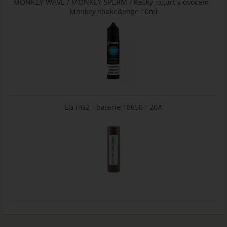
MONKEY WAVE / MONKEY SPERM / Řecký jogurt s ovocem -
Monkey shake&vape 10ml
LG HG2 - baterie 18650 - 20A