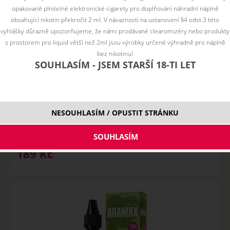
opakovaně plnitelné elektronické cigarety pro doplňování náhradní náplně
obsahující nikotin překročit 2 ml. V návaznosti na ustanovení §4 odst.3 této
vyhlášky důrazně upozorňujeme, že námi prodávané clearomizéry nebo produkty
s prostorem pro liquid větší než 2ml jsou výrobky určené výhradně pro náplně
bez nikotinu!
SOUHLASÍM - JSEM STARŠÍ 18-TI LET
STRAWBERRY KIWI - ARAMAX Salt 10ml
NESOUHLASÍM / OPUSTIT STRÁNKU
SKLADEM
varianty
189
Kč