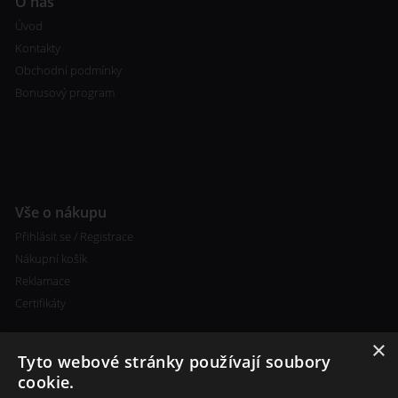
O nás
Úvod
Kontakty
Obchodní podmínky
Bonusový program
Vše o nákupu
Přihlásit se / Registrace
Nákupní košík
Reklamace
Certifikáty
×
Tyto webové stránky používají soubory
cookie.