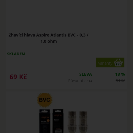
Žhavící hlava Aspire Atlantis BVC - 0,3 /
1,0 ohm
SKLADEM
varianty
SLEVA
18 %
69
Kč
Původní cena
84
Kč