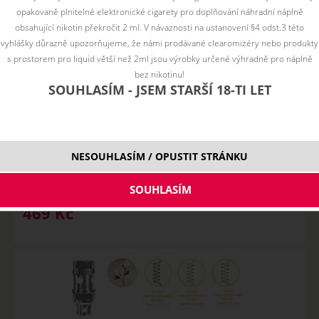
opakovaně plnitelné elektronické cigarety pro doplňování náhradní náplně
obsahující nikotin překročit 2 ml. V návaznosti na ustanovení §4 odst.3 této
vyhlášky důrazně upozorňujeme, že námi prodávané clearomizéry nebo produkty
s prostorem pro liquid větší než 2ml jsou výrobky určené výhradně pro náplně
bez nikotinu!
SOUHLASÍM - JSEM STARŠÍ 18-TI LET
aSpire Triton Mini - 2ml
NESOUHLASÍM / OPUSTIT STRÁNKU
NENÍ SKLADEM
varianty
469
Kč