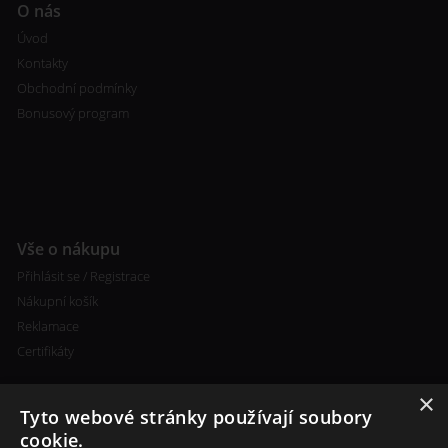
O nás
Úvod
Kontakty
Obchodní podmínky
Bonusový program
Vše o nákupu
Přihlásit se / Registrace
Nákupní košík
Reklamace
Certifikáty
×
Tyto webové stránky používají soubory
cookie.