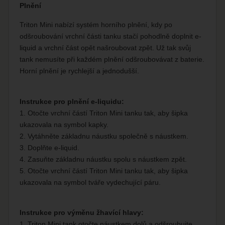
Plnění
Triton Mini nabízí systém horního plnění, kdy po
odšroubování vrchní části tanku stačí pohodlně doplnit e-
liquid a vrchní část opět našroubovat zpět. Už tak svůj
tank nemusíte při každém plnění odšroubovávat z baterie.
Horní plnění je rychlejší a jednodušší.
Instrukce pro plnění e-liquidu:
1. Otočte vrchní částí Triton Mini tanku tak, aby šipka
ukazovala na symbol kapky.
2. Vytáhněte základnu náustku společně s náustkem.
3. Doplňte e-liquid.
4. Zasuňte základnu náustku spolu s náustkem zpět.
5. Otočte vrchní částí Triton Mini tanku tak, aby šipka
ukazovala na symbol tváře vydechující páru.
Instrukce pro výměnu žhavící hlavy:
1. Triton Mini tank otočte náustkem dolů a odšroubujte