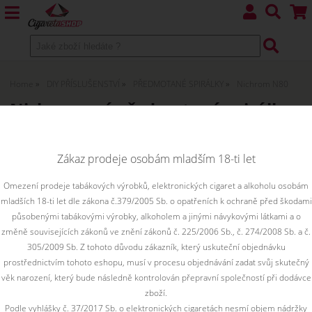
Home
DIY PŘÍSLUŠENSTVÍ
PŘEDMOTANÉ SPIRÁLKY
Nichrom N80
Nichromové předmotané spirálky
N80
Zákaz prodeje osobám mladším 18-ti let
Omezení prodeje tabákových výrobků, elektronických cigaret a alkoholu osobám
Řadit podle:
mladších 18-ti let dle zákona č.379/2005 Sb. o opatřeních k ochraně před škodami
působenými tabákovými výrobky, alkoholem a jinými návykovými látkami a o
změně souvisejících zákonů ve znění zákonů č. 225/2006 Sb., č. 274/2008 Sb. a č.
Filtr dostupnosti
305/2009 Sb. Z tohoto důvodu zákazník, který uskuteční objednávku
není skladem
skadem
skladem
prostřednictvím tohoto eshopu, musí v procesu objednávání zadat svůj skutečný
věk narození, který bude následně kontrolován přepravní společností při dodávce
zboží.
Podle vyhlášky č. 37/2017 Sb. o elektronických cigaretách nesmí objem nádržky