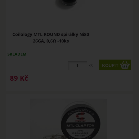
Coilology MTL ROUND spirálky Ni80
26GA, 0,6Ω -10ks
SKLADEM
ks
89
Kč