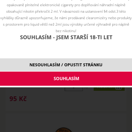
opakovaně plnitelné elektronické cigarety pro doplňování náhradní náplně
obsahující nikotin překročit 2 ml. V návaznosti na ustanovení §4 odst.3 této
vyhlášky důrazně upozorňujeme, že námi prodávané clearomizéry nebo produkty
s prostorem pro liquid větší než 2ml jsou výrobky určené výhradně pro náplně
bez nikotinu!
SOUHLASÍM - JSEM STARŠÍ 18-TI LET
Stif Meister FUSED CLAPTON spirálky
2*26GA/38GA SS316L/N80, 0,3ohm - ...
NESOUHLASÍM / OPUSTIT STRÁNKU
SKLADEM
ks
95
Kč