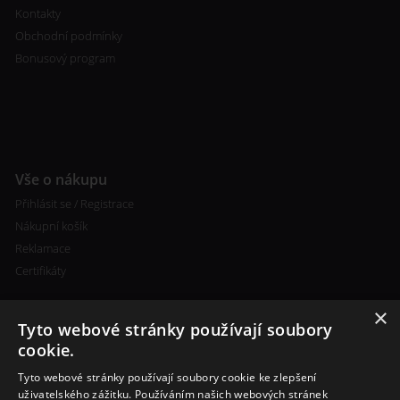
Kontakty
Obchodní podmínky
Bonusový program
Vše o nákupu
Přihlásit se / Registrace
Nákupní košík
Reklamace
Certifikáty
×
Tyto webové stránky používají soubory
cookie.
Tyto webové stránky používají soubory cookie ke zlepšení
Kontakty
uživatelského zážitku. Používáním našich webových stránek