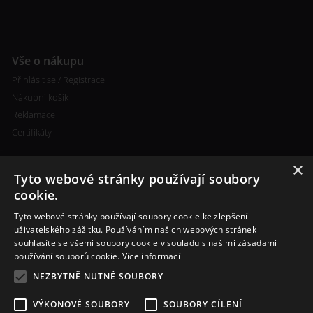
Vše o nákupu
Přihlásit se / Registrace
Nákupní košík
Reklamace
Certifikáty
×
Tyto webové stránky používají soubory
cookie.
Tyto webové stránky používají soubory cookie ke zlepšení
Kontakty
uživatelského zážitku. Používáním našich webových stránek
souhlasíte se všemi soubory cookie v souladu s našimi zásadami
+420 773 693 673
používání souborů cookie.
Více informací
info@cigareta-shop.cz
NEZBYTNĚ NUTNÉ SOUBORY
VÝKONOVÉ SOUBORY
SOUBORY CÍLENÍ