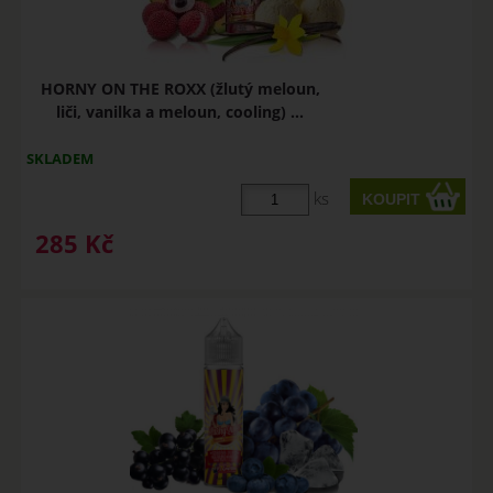
HORNY ON THE ROXX (žlutý meloun,
liči, vanilka a meloun, cooling) ...
SKLADEM
ks
285
Kč