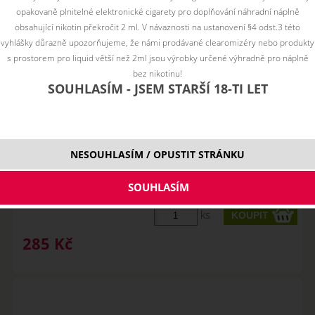
opakovaně plnitelné elektronické cigarety pro doplňování náhradní náplně
obsahující nikotin překročit 2 ml. V návaznosti na ustanovení §4 odst.3 této
vyhlášky důrazně upozorňujeme, že námi prodávané clearomizéry nebo produkty
s prostorem pro liquid větší než 2ml jsou výrobky určené výhradně pro náplně
bez nikotinu!
SOUHLASÍM - JSEM STARŠÍ 18-TI LET
APPLEGIZER (enegry drink, jablko, kiwi,
NESOUHLASÍM / OPUSTIT STRÁNKU
cooling) - PJ EMPIRE ...
SKLADEM
ks
285
Kč