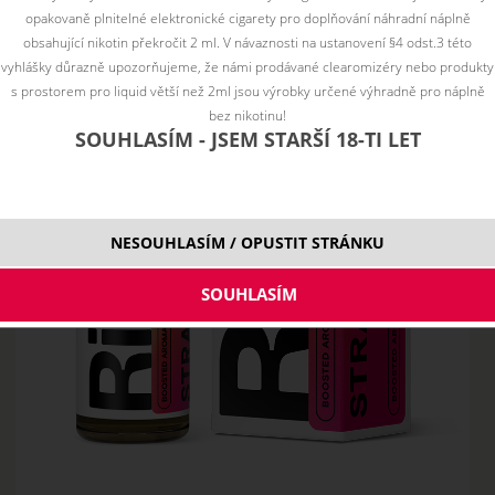
opakovaně plnitelné elektronické cigarety pro doplňování náhradní náplně
obsahující nikotin překročit 2 ml. V návaznosti na ustanovení §4 odst.3 této
vyhlášky důrazně upozorňujeme, že námi prodávané clearomizéry nebo produkty
s prostorem pro liquid větší než 2ml jsou výrobky určené výhradně pro náplně
bez nikotinu!
SOUHLASÍM - JSEM STARŠÍ 18-TI LET
NESOUHLASÍM / OPUSTIT STRÁNKU