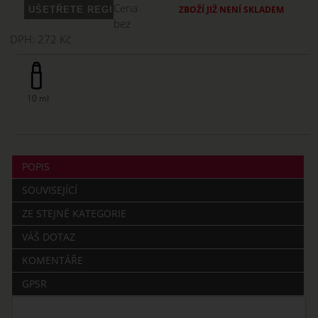
Cena
ZBOŽÍ JIŽ NENÍ SKLADEM
bez
DPH:
272 Kč
10 ml
POPIS
SOUVISEJÍCÍ
ZE STEJNÉ KATEGORIE
VÁŠ DOTAZ
KOMENTÁŘE
GPSR