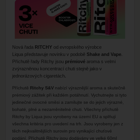
Nová řada
RITCHY
od evropského výrobce
Liqua představuje novinku v podobě
Sh
ake and Vape
.
Příchutě řady Ritchy jsou
prémiové
aroma s velmi
zvýrazněnou koncentrací chuti stejně jako v
jednorázových cigaretách
.
Příchutě
Ritchy S&V
nabízí výraznější aroma a skutečně
prémiový zážitek při každém potáhnutí. Vychutnejte si tyto
jedinečné ovocné směsi a zamilujte se do jejich výrazné,
bohaté, plné a nezaměnitelné chuti. Všechny příchutě
Ritchy by Liqua jsou vyrobeny na území EU a splňují
všechna kritéria pro uvedení na trh. Jsou vyrobeny jen z
těch nejkvalitnějších surovin pro vynikající chuťové
podání. Příchutě Ritchy jsou dodávány ve velké 60ml