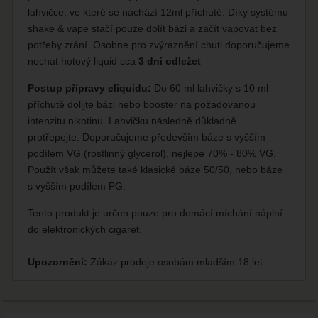
lahvičce, ve které se nachází 12ml příchutě. Díky systému
shake & vape stačí pouze dolít bázi a začít vapovat bez
potřeby zrání. Osobne pro zvýraznění chuti doporučujeme
nechat hotový liquid cca
3 dni odležet
Postup přípravy eliquidu:
Do 60 ml lahvičky s 10 ml
příchutě dolijte bázi nebo booster na požadovanou
intenzitu nikotinu. Lahvičku následně důkladně
protřepejte. Doporučujeme především báze s vyšším
podílem VG (rostlinný glycerol), nejlépe 70% - 80% VG.
Použít však můžete také klasické báze 50/50, nebo báze
s vyšším podílem PG.
Tento produkt je určen pouze pro domácí míchání náplní
do elektronických cigaret.
Upozornění:
Zákaz prodeje osobám mladším 18 let.