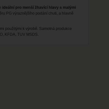
je
ideální pro menší žhavící hlavy s malými
ěru PG výraznějšího podání chuti, a hlavně
cemi použitými k výrobě. Samotná produkce
 ISO, KFDA, TUV MSDS.