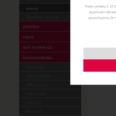
Podle vyhlášky č. 37/
ovocné
doplňování náhradní
mentolové, nápojové
upozorňujeme, že n
JOYETECH
LIQUA
WAY TO VAPE (CZ)
NIKOTINOVÉ SOLI
Aramax /CZ/
Dinner Lady /GB/
Elf Bar ELFLIQ
Emporio Salt
Liqua (CZ)
Ritchy (CZ)