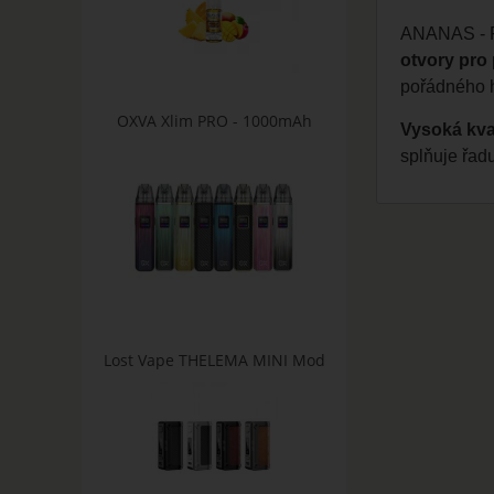
ANANAS - Pi
otvory pro 
pořádného h
OXVA Xlim PRO - 1000mAh
Vysoká kva
splňuje řad
Lost Vape THELEMA MINI Mod