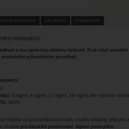
 STEJNÉ KATEGORIE
VÁŠ DOTAZ
KOMENTÁŘE
 POPIS PRODUKTU:
ladkost s tou správnou dávkou trpkosti. To je chuť pravého
 exotického přímořského prostředí.
arametry:
l.
tinu:
0 mg/ml, 6 mg/ml, 11 mg/ml, 18 mg/ml (dle vybrané variant
PG:
30/70
se můžete na již osvědčenou kvalitu značky Dekang, jednoho z 
sou vhodné
pro klasické potahování stylem pusa-plíce
.