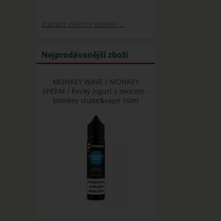
Zobrazit všechny novinky ...
Nejprodávanější zboží
MONKEY WAVE / MONKEY
SPERM / Řecký jogurt s ovocem -
Monkey shake&vape 10ml