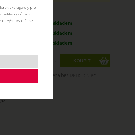
ktronické cigarety pro
antu:
éto vyhlášky důrazně
jsou výrobky určené
188 Kč
skladem
188 Kč
skladem
g
188 Kč
skladem
ks
Cena bez DPH:
155 Kč
/70