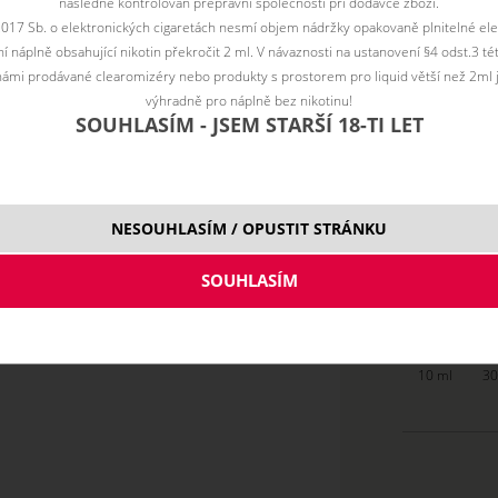
následně kontrolován přepravní společností při dodávce zboží.
2017 Sb. o elektronických cigaretách nesmí objem nádržky opakovaně plnitelné ele
Vyberte vari
 náplně obsahující nikotin překročit 2 ml. V návaznosti na ustanovení §4 odst.3 t
ámi prodávané clearomizéry nebo produkty s prostorem pro liquid větší než 2ml 
0 mg
výhradně pro náplně bez nikotinu!
6 mg
SOUHLASÍM - JSEM STARŠÍ 18-TI LET
11 m
NESOUHLASÍM / OPUSTIT STRÁNKU
10 ml
30