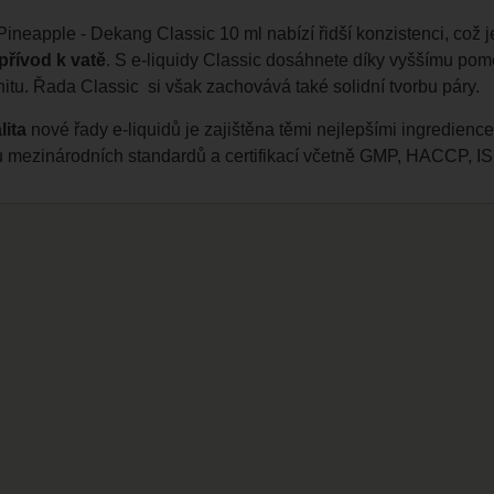
neapple - Dekang Classic 10 ml nabízí řidší konzistenci, což 
přívod k vatě
. S e-liquidy Classic dosáhnete díky vyššímu pom
itu. Řada Classic si však zachovává také solidní tvorbu páry.
lita
nové řady e-liquidů je zajištěna těmi nejlepšími ingredien
u mezinárodních standardů a certifikací včetně GMP, HACCP,