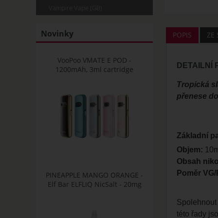
Vampire Vape (GB)
Novinky
POPIS
ZE
VooPoo VMATE E POD -
DETAILNÍ
1200mAh, 3ml cartridge
Tropická s
přenese do
Základní p
Objem:
10m
Obsah niko
Poměr VG/
PINEAPPLE MANGO ORANGE -
Elf Bar ELFLIQ NicSalt - 20mg
Spolehnout 
této řady j