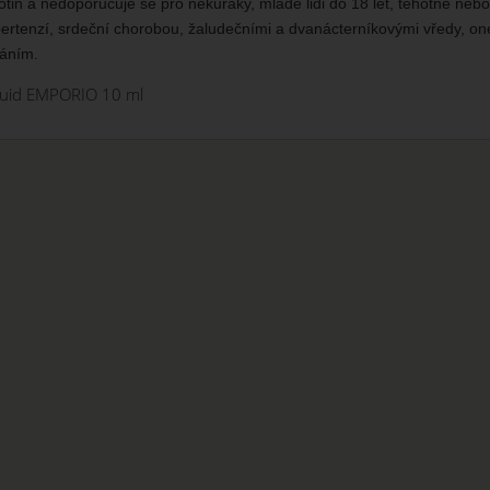
tin a nedoporučuje se pro nekuřáky, mladé lidi do 18 let, těhotné nebo 
ertenzí, srdeční chorobou, žaludečními a dvanácterníkovými vředy, one
háním.
iquid EMPORIO 10 ml