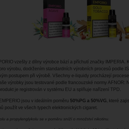
ORIO vzešly z dílny výrobce bází a příchutí značky IMPERIA. K
pro výrobu, dodržením standardních výrobních procesů podle IS
kým postupem při výrobě. Všechny e-liquidy procházejí procesem
aše výrobky jsou testované podle francouzské normy AFNOR: 
rodukt je registrován v systému EU a splňuje nařízení TPD.
. EMPERIO jsou v ideálním poměru
50%PG a 50%VG
, které zaj
ů použít ve všech typech elektronických cigaret.
lu a propylenglykolu se v poměru sníží o množství nikotinu.