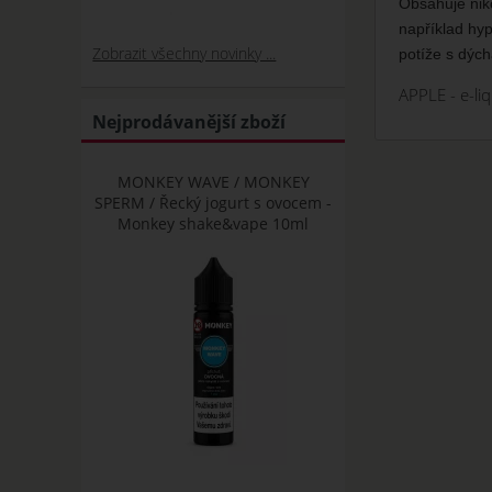
Obsahuje niko
například hyp
Zobrazit všechny novinky ...
potíže s dýc
APPLE - e-l
Nejprodávanější zboží
MONKEY WAVE / MONKEY
SPERM / Řecký jogurt s ovocem -
Monkey shake&vape 10ml