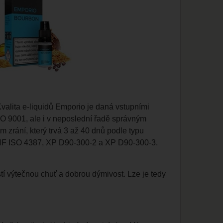
valita e-liquidů Emporio je daná vstupními
O 9001, ale i v neposlední řadě správným
 zrání, který trvá 3 až 40 dnů podle typu
NF ISO 4387, XP D90-300-2 a XP D90-300-3.
istí výtečnou chuť a dobrou dýmivost. Lze je tedy