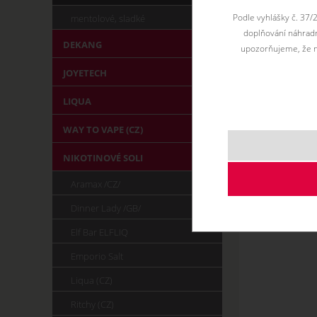
Podle vyhlášky č. 37/
mentolové, sladké
doplňování náhradní
DEKANG
upozorňujeme, že n
JOYETECH
LIQUA
WAY TO VAPE (CZ)
NIKOTINOVÉ SOLI
Aramax /CZ/
Dinner Lady /GB/
Elf Bar ELFLIQ
Emporio Salt
Liqua (CZ)
Ritchy (CZ)