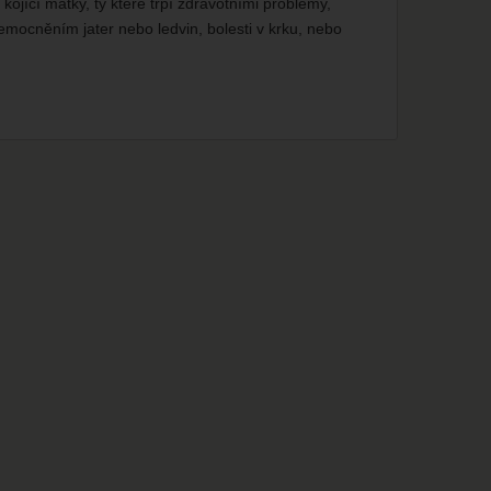
kojící matky, ty které trpí zdravotními problémy,
mocněním jater nebo ledvin, bolesti v krku, nebo