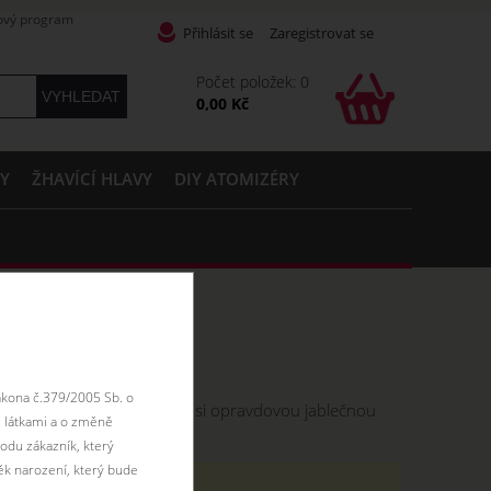
ový program
Přihlásit se
Zaregistrovat se
Počet položek: 0
0,00 Kč
PY
ŽHAVÍCÍ HLAVY
DIY ATOMIZÉRY
ákona č.379/2005 Sb. o
nění celého dne. Vychutnejte si opravdovou jablečnou
 látkami a o změně
odu zákazník, který
ěk narození, který bude
18ti let.