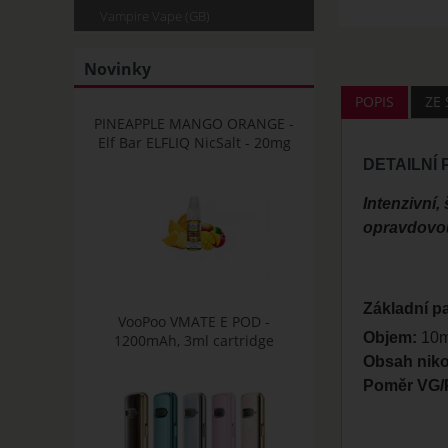
Vampire Vape (GB)
Novinky
POPIS
ZE
PINEAPPLE MANGO ORANGE -
Elf Bar ELFLIQ NicSalt - 20mg
DETAILNÍ
Intenzivní,
opravdovou
Základní p
VooPoo VMATE E POD -
Objem:
10ml
1200mAh, 3ml cartridge
Obsah niko
Poměr VG/