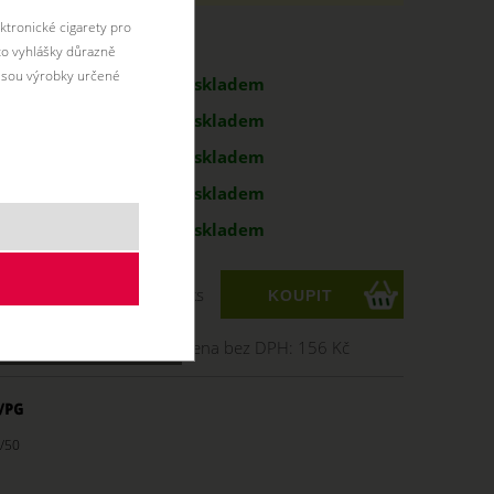
ktronické cigarety pro
antu:
éto vyhlášky důrazně
jsou výrobky určené
189 Kč
skladem
189 Kč
skladem
189 Kč
skladem
g
189 Kč
skladem
g
189 Kč
skladem
ks
Cena bez DPH:
156 Kč
/50