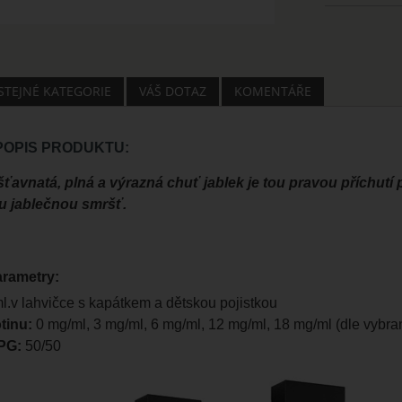
 STEJNÉ KATEGORIE
VÁŠ DOTAZ
KOMENTÁŘE
 POPIS PRODUKTU:
 šťavnatá, plná a výrazná chuť jablek je tou pravou příchutí
 jablečnou smršť.
arametry:
.v lahvičce s kapátkem a dětskou pojistkou
tinu:
0 mg/ml, 3 mg/ml, 6 mg/ml, 12 mg/ml, 18 mg/ml (dle vybran
PG:
50/50