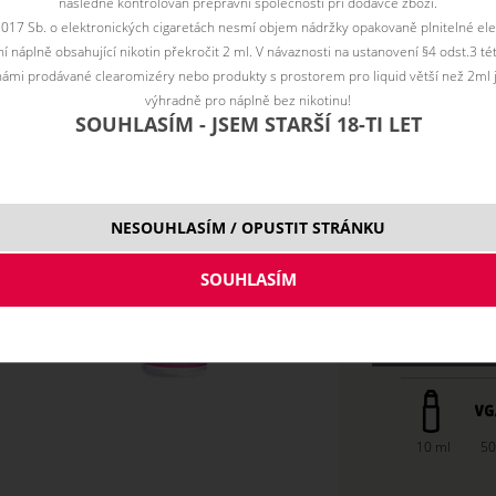
následně kontrolován přepravní společností při dodávce zboží.
2017 Sb. o elektronických cigaretách nesmí objem nádržky opakovaně plnitelné ele
Vyberte vari
 náplně obsahující nikotin překročit 2 ml. V návaznosti na ustanovení §4 odst.3 t
ámi prodávané clearomizéry nebo produkty s prostorem pro liquid větší než 2ml 
0 mg
výhradně pro náplně bez nikotinu!
3 mg
SOUHLASÍM - JSEM STARŠÍ 18-TI LET
6 mg
12 m
NESOUHLASÍM / OPUSTIT STRÁNKU
18 m
10 ml
50