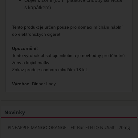
Objem: 10ml (60ml plastová chubby lahvička
s kapátkem)
Tento produkt je určen pouze pro domácí míchání náplní
do elektronických cigaret.
Upozornění:
Tento výrobek obsahuje nikotin a je nevhodný pro těhotné
ženy a kojící matky.
Zákaz prodeje osobám mladším 18 let.
Výrobce:
Dinner Lady
Novinky
PINEAPPLE MANGO ORANGE - Elf Bar ELFLIQ NicSalt - 20mg