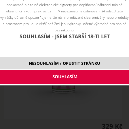
opakovaně plnitelné elektronické cigarety pro doplňování náhradní náplně
obsahující nikotin překročit 2 ml. V návaznosti na ustanovení §4 odst.3 této
vyhlášky důrazně upozorňujeme, že námi prodávané clearomizéry nebo produkty
s prostorem pro liquid větší než 2ml jsou výrobky určené výhradně pro náplně
bez nikotinu!
SOUHLASÍM - JSEM STARŠÍ 18-TI LET
NESOUHLASÍM / OPUSTIT STRÁNKU
329 Kč