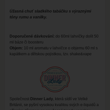
Úžasná chuť sladkého tabáčku s výraznými
tóny rumu a vanilky.
Doporučené dávkování:
do 60ml lahvičky dolít 50
ml báze či boosteru
Objem:
10 ml aromatu v lahvičce o objemu 60 ml s
kapátkem a dětskou pojistkou, tzv. shake&vape
Společnost
Dinner Lady
, která sídlí ve Velké
Británii, se pyšní vysokou kvalitou svých
e-liquidů
a