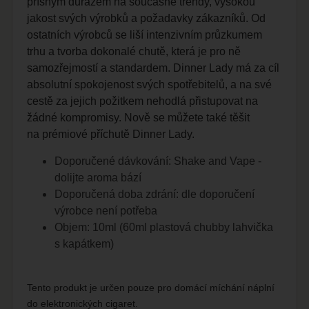
přísným důrazem na současné trendy, vysokou
jakost svých výrobků a požadavky zákazníků. Od
ostatních výrobců se liší intenzivním průzkumem
trhu a tvorba dokonalé chutě, která je pro ně
samozřejmostí a standardem. Dinner Lady má za cíl
absolutní spokojenost svých spotřebitelů, a na své
cestě za jejich požitkem nehodlá přistupovat na
žádné kompromisy. Nově se můžete také těšit
na prémiové příchutě Dinner Lady.
Doporučené dávkování:
Shake and Vape
-
dolijte aroma bází
Doporučená doba zdrání: dle doporučení
výrobce není potřeba
Objem: 10ml (60ml plastová chubby lahvička
s kapátkem)
Tento produkt je určen pouze pro domácí míchání náplní
do elektronických cigaret.