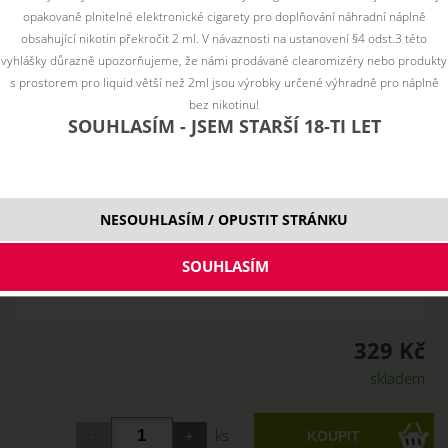
opakovaně plnitelné elektronické cigarety pro doplňování náhradní náplně
obsahující nikotin překročit 2 ml. V návaznosti na ustanovení §4 odst.3 této
vyhlášky důrazně upozorňujeme, že námi prodávané clearomizéry nebo produkty
s prostorem pro liquid větší než 2ml jsou výrobky určené výhradně pro náplně
bez nikotinu!
SOUHLASÍM - JSEM STARŠÍ 18-TI LET
NESOUHLASÍM / OPUSTIT STRÁNKU
329 Kč
skladem
ks