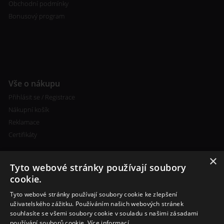
Obchodní podmínky
Bonusový program
Vše o nákupu
Přihlásit se / Registrace
Nákupní košík
Reklamace
Certifikáty
×
Tyto webové stránky používají soubory
cookie.
Tyto webové stránky používají soubory cookie ke zlepšení
Kontakty
uživatelského zážitku. Používáním našich webových stránek
souhlasíte se všemi soubory cookie v souladu s našimi zásadami
+420 773 693 673
používání souborů cookie.
Více informací