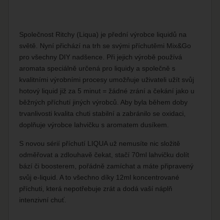
Společnost Ritchy (Liqua) je přední výrobce liquidů na
světě. Nyní přichází na trh se svými příchutěmi Mix&Go
pro všechny DIY nadšence. Při jejich výrobě používá
aromata speciálně určená pro liquidy a společně s
kvalitními výrobními procesy umožňuje uživateli užít svůj
hotový liquid již za 5 minut = žádné zrání a čekání jako u
běžných příchutí jiných výrobců. Aby byla během doby
trvanlivosti kvalita chuti stabilní a zabránilo se oxidaci,
doplňuje výrobce lahvičku s aromatem dusíkem.
S novou sérií příchutí LIQUA už nemusíte nic složitě
odměřovat a zdlouhavě čekat, stačí 70ml lahvičku dolít
bází či boosterem, pořádně zamíchat a máte připravený
svůj e-liquid. A to všechno díky 12ml koncentrované
příchuti, která nepotřebuje zrát a dodá vaší náplň
intenzivní chuť.