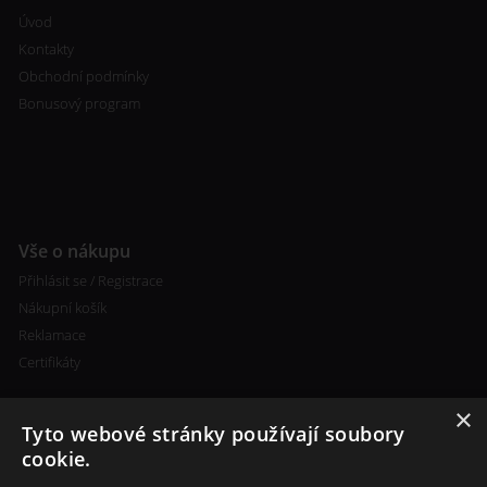
Úvod
Kontakty
Obchodní podmínky
Bonusový program
Vše o nákupu
Přihlásit se / Registrace
Nákupní košík
Reklamace
Certifikáty
×
Tyto webové stránky používají soubory
cookie.