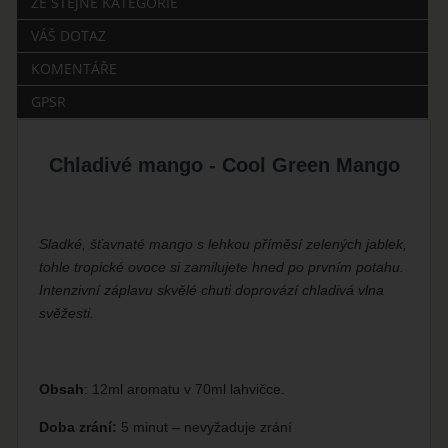
ZE STEJNÉ KATEGORIE
VÁŠ DOTAZ
KOMENTÁŘE
GPSR
Chladivé mango - Cool Green Mango
Sladké, šťavnaté mango s lehkou příměsí zelených jablek,
tohle tropické ovoce si zamilujete hned po prvním potahu.
Intenzivní záplavu skvělé chuti doprovází chladivá vlna
svěžesti.
Obsah
: 12ml aromatu v 70ml lahvičce.
Doba zrání:
5 minut – nevyžaduje zrání