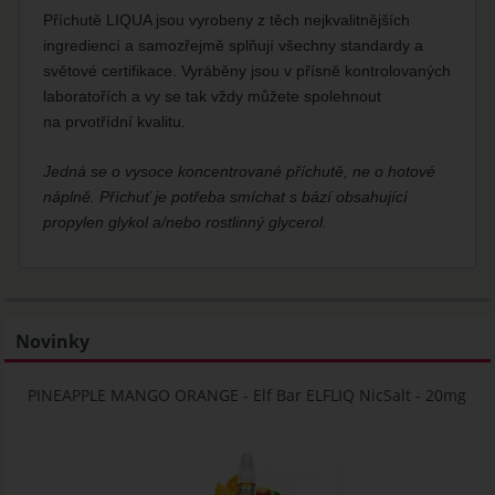
Příchutě LIQUA jsou vyrobeny z těch nejkvalitnějších
ingrediencí a samozřejmě splňují všechny standardy a
světové certifikace. Vyráběny jsou v přísně kontrolovaných
laboratořích a vy se tak vždy můžete spolehnout
na prvotřídní kvalitu.
Jedná se o vysoce koncentrované příchutě, ne o hotové
náplně. Příchuť je potřeba smíchat s bází obsahující
propylen glykol a/nebo rostlinný glycerol.
Novinky
PINEAPPLE MANGO ORANGE - Elf Bar ELFLIQ NicSalt - 20mg