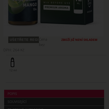
Cena
ZBOŽÍ JIŽ NENÍ SKLADEM
bez
DPH:
264 Kč
12 ml
POPIS
SOUVISEJÍCÍ