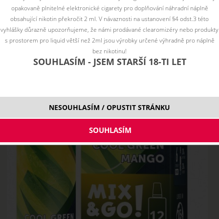
opakovaně plnitelné elektronické cigarety pro doplňování náhradní náplně
obsahující nikotin překročit 2 ml. V návaznosti na ustanovení §4 odst.3 této
vyhlášky důrazně upozorňujeme, že námi prodávané clearomizéry nebo produkty
s prostorem pro liquid větší než 2ml jsou výrobky určené výhradně pro náplně
bez nikotinu!
SOUHLASÍM - JSEM STARŠÍ 18-TI LET
NESOUHLASÍM / OPUSTIT STRÁNKU