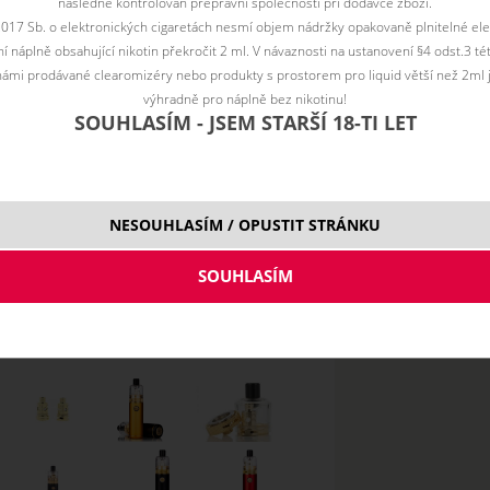
následně kontrolován přepravní společností při dodávce zboží.
Toto zboží je prodejné pouze osobám starším 
2017 Sb. o elektronických cigaretách nesmí objem nádržky opakovaně plnitelné ele
Cena
 náplně obsahující nikotin překročit 2 ml. V návaznosti na ustanovení §4 odst.3 t
bez
ámi prodávané clearomizéry nebo produkty s prostorem pro liquid větší než 2ml 
DPH:
1 118 Kč
výhradně pro náplně bez nikotinu!
SOUHLASÍM - JSEM STARŠÍ 18-TI LET
0,4 ohm
2,
1,0 ohm
NESOUHLASÍM / OPUSTIT STRÁNKU