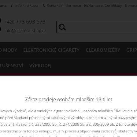
rana
Info k nákupu
Kontaktní informace
Reklamace, Certifikáty
Bonus
773 693 673
+420
info@cigareta-shop.cz
D MODY
ELEKTRONICKÉ CIGARETY
CLEAROMIZÉRY
GRI
SLUŠENSTVÍ
VÝPRODEJ
ICKÉ CIGARETY
DotMod
DotMod dotStick Kit
 dotStick Kit
Zákaz prodeje osobám mladším 18-ti let
ových výrobků, elektronických cigaret a alkoholu osobám mladších 18-ti let dle z
sní a elegantní e-cigareta s průměrem 22mm s možností změny výst.r
aně před škodami působenými tabákovými výrobky, alkoholem a jinými návykovými
. Funguje na jednu baterií 18350 nebo 18650 po instalaci prodlužo
nů ve znění zákonů č. 225/2006 Sb., č. 274/2008 Sb. a č. 305/2009 Sb. Z tohoto dův
é spodní plnění a též spodní regulaci airflow. Součástí balení jso
rostřednictvím tohoto eshopu, musí v procesu objednávání zadat svůj skutečný v