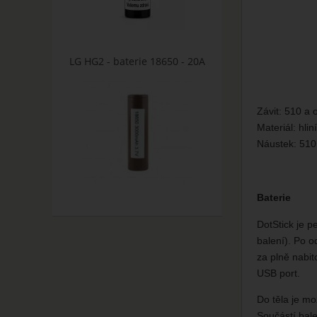
LG HG2 - baterie 18650 - 20A
Závit: 510 a 
Materiál: hlin
Náustek: 510
Baterie
DotStick je p
balení). Po o
za plně nabit
USB port.
Do těla je mo
Součástí bale