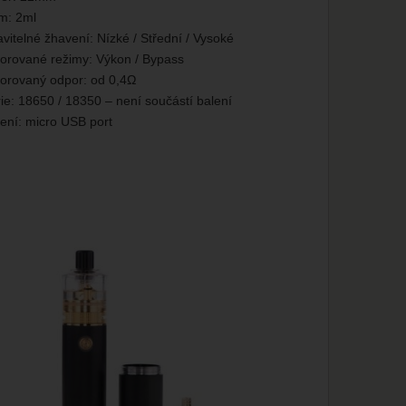
m: 2ml
vitelné žhavení: Nízké / Střední / Vysoké
orované režimy: Výkon / Bypass
orovaný odpor: od 0,4Ω
ie: 18650 / 18350 – není součástí balení
ení: micro USB port