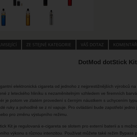
VISEJÍCÍ
ZE STEJNÉ KATEGORIE
VÁŠ DOTAZ
KOMENTÁŘ
DotMod dotStick Kit
gantní elektronická cigareta od jednoho z nejprestižnějších výrobců na 
bené z leteckého hliníku s nezaměnitelným vzhledem ve firemních barvá
zér je potom ve zlatém provedení s černým náustkem s uchycením typu 
é ruky a pohodlně se z ní vapuje. Pro ovládání bude zapotřebí jedno jed
nebo pro změnu výstupního režimu.
ck Kit je regulovaná e-cigareta se slotem pro externí baterii a s možno
ního výkonu s různou intenzitou. Používat můžete také režim Bypass p