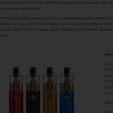
nou baterií typu 18350 nebo 18650 po instalaci prodlužovacího těla, jež
né ji dokoupit samostatně.
rchní části nabídne objem tanku 2 ml a jednoduché spodní plnění. K dis
řichází na scénu nové žhavící hlavy s nerezovým mesh pletivem v jádr
va má odpor 1,2 ohm a najde využití u příznivců MTL potahu. Dotmod D
tele.
Obsa
1x D
1x D
1x D
1x žh
1x žh
1x m
Obsa
Prům