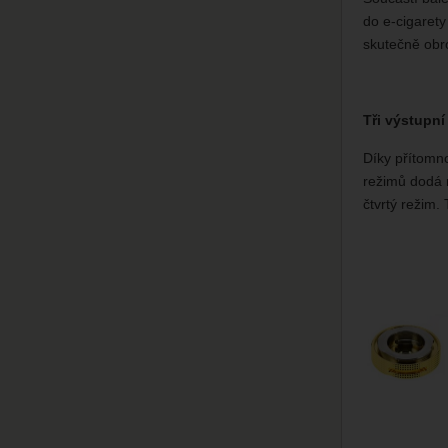
do e-cigarety
skutečně obr
Tři výstupn
Díky přítomno
režimů dodá r
čtvrtý režim.