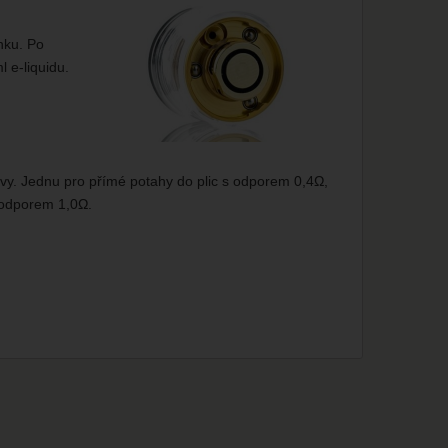
nku. Po
 e-liquidu.
avy. Jednu pro přímé potahy do plic s odporem 0,4Ω,
 odporem 1,0Ω.