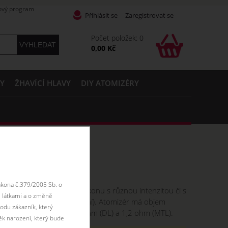
ový program
Přihlásit se
Zaregistrovat se
Počet položek: 0
0,00 Kč
PY
ŽHAVÍCÍ HLAVY
DIY ATOMIZÉRY
ákona č.379/2005 Sb. o
ežimu (tři režimy výst. výkonu s různou intenzitou či s
 látkami a o změně
vacího těla (součást balení). Atomizér má objem
odu zákazník, který
u žh. hlavy s odporem 0,4 ohm (DL) a 1,2 ohm (MTL).
ěk narození, který bude