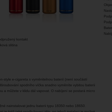
Obje
Nasta
Podp
Podp
Bater
Nabíj
odpružený kontakt
íková slitina
en-style e-cigareta s vyměnitelnou baterií (není součástí
dšroubování spodního víčka snadno vyměníte vybitou baterii
ou a můžete v klidu dál vapovat. O nabíjení se postará micro
žné nainstalovat jednu baterii typu 18350 nebo 18650.
ní je totiž také prodlužovací tělo, po jehož instalaci je možné