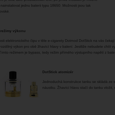
 nainstalovat jednu baterii typu 18650. Možnosti jsou tak
ovské.
í režimy výkonu
sti elektronického čipu v těle e-cigarety Dotmod DotStick na vás čekaj
ozdílný výkon pro obě žhavící hlavy v balení. Jestliže nebudete chtít vy
 Tímto režimem je bypass, tedy režim přímého výstupního napětí z bat
DotStick atomizér
Jednoduchá konstrukce tanku se skládá ze sk
náustku. Žhavící hlavu stačí do tanku vložit,