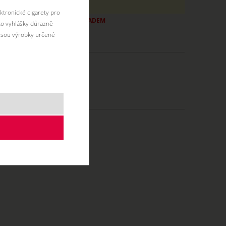
18ti let.
ktronické cigarety pro
ZBOŽÍ JIŽ NENÍ SKLADEM
éto vyhlášky důrazně
jsou výrobky určené
0 ml
DL - do plic
MTL