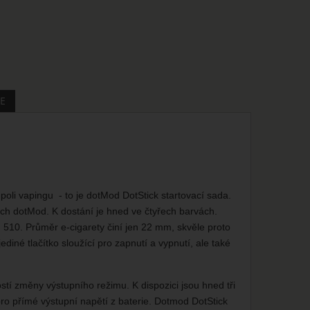
E
poli vapingu - to je dotMod DotStick startovací sada.
ch dotMod. K dostání je hned ve čtyřech barvách.
510. Průměr e-cigarety činí jen 22 mm, skvěle proto
iné tlačítko sloužící pro zapnutí a vypnutí, ale také
stí změny výstupního režimu. K dispozici jsou hned tři
ro přímé výstupní napětí z baterie. Dotmod DotStick