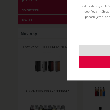
JOYETECH
Podle vyhlášky č. 37/
SMOKTECH
doplňování náhradní
upozorňujeme, že n
UWELL
Novinky
Lost Vape THELEMA MINI Mod
OXVA Xlim PRO - 1000mAh