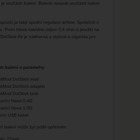
 je součástí balení. Baterie naopak součástí balení
pozici je také spodní regulace airflow. Společně s
u. První hlava nabídne odpor 0,4 ohm a použití na
otStick Kit je nádherná a stylová e-cigareta pro
h balení a parametry
otMod DotStick mod
otMod DotStick adaptér
otMod DotStick tank
avící hlava 0,4Ω
avící hlava 1,0Ω
icro USB kabel
h balení může být ještě upřesněn.
ěr: 22mm