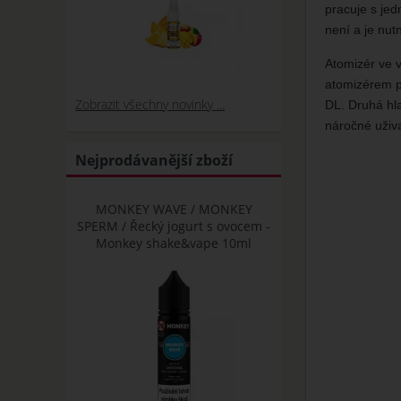
pracuje s jed
není a je nut
Atomizér ve v
atomizérem p
Zobrazit všechny novinky ...
DL. Druhá hla
náročné uživa
Nejprodávanější zboží
MONKEY WAVE / MONKEY
SPERM / Řecký jogurt s ovocem -
Monkey shake&vape 10ml