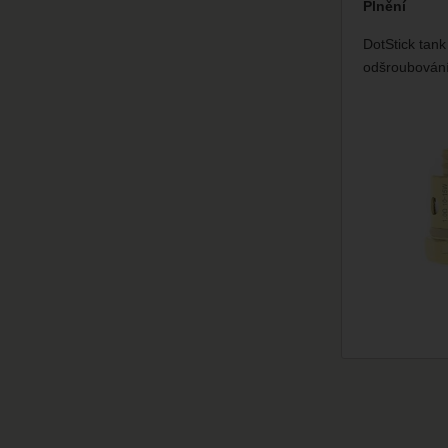
Plnění
DotStick tan
odšroubování 