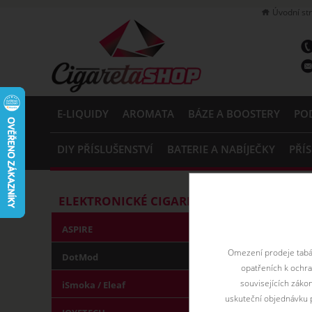
Úvodní st
E-LIQUIDY
AROMATA
BÁZE A BOOSTERY
PO
DIY PŘÍSLUŠENSTVÍ
BATERIE A NABÍJEČKY
PŘÍ
Home
ELEKTRON
ELEKTRONICKÉ CIGARETY
DotMod
ASPIRE
Omezení prodeje tabák
DotMod
DotStick je luxu
opatřeních k ochr
režimem Bypass)
souvisejících záko
iSmoka / Eleaf
2,0ml, jednoduch
uskuteční objednávku p