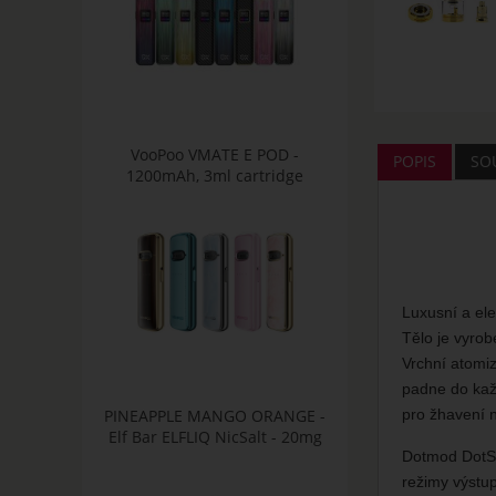
VooPoo VMATE E POD -
POPIS
SOU
1200mAh, 3ml cartridge
Luxusní a ele
Tělo je vyro
Vrchní atomi
padne do každ
PINEAPPLE MANGO ORANGE -
pro žhavení 
Elf Bar ELFLIQ NicSalt - 20mg
Dotmod DotSti
režimy výstup