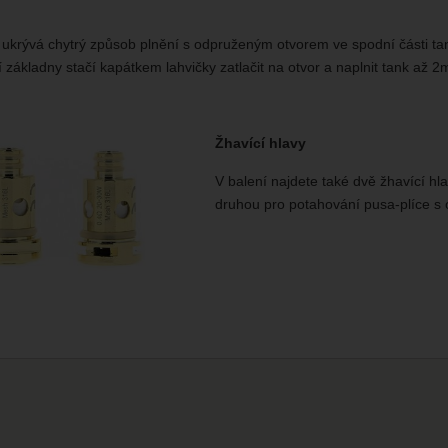
k ukrývá chytrý způsob plnění s odpruženým otvorem ve spodní části ta
základny stačí kapátkem lahvičky zatlačit na otvor a naplnit tank až 2ml
Žhavící hlavy
V balení najdete také dvě žhavící hl
druhou pro potahování pusa-plíce s