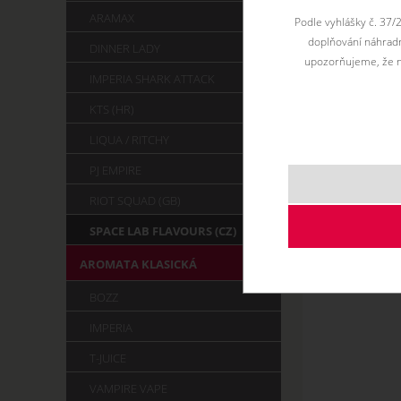
jemnou kyselost
ARAMAX
Podle vyhlášky č. 37/
doplňování náhradní
DINNER LADY
upozorňujeme, že n
IMPERIA SHARK ATTACK
KTS (HR)
LIQUA / RITCHY
PJ EMPIRE
RIOT SQUAD (GB)
SPACE LAB FLAVOURS (CZ)
AROMATA KLASICKÁ
BOZZ
IMPERIA
T-JUICE
VAMPIRE VAPE