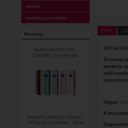
ADITIVA
Pomůcky pro míchání
POPIS
SOU
Novinky
DETAILNÍ
VooPoo VMATE E POD -
1200mAh, 3ml cartridge
Šťavnatá j
exotický ná
další exoti
zakončeno
Objem
: 10 
Koncentra
PINEAPPLE MANGO ORANGE -
Elf Bar ELFLIQ NicSalt - 20mg
Doporučená