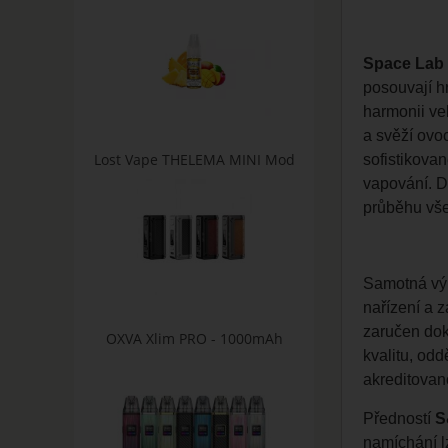
Space Lab 
posouvají h
harmonii ve
a svěží ovoc
Lost Vape THELEMA MINI Mod
sofistikova
vapování. D
průběhu vše
Samotná výr
nařízení a z
zaručen dok
OXVA Xlim PRO - 1000mAh
kvalitu, od
akreditovan
Předností
S
namíchání l