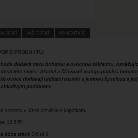
VISEJÍCÍ
VÁŠ DOTAZ
KOMENTÁŘE
 POPIS PRODUKTU:
ahoda dodává mixu bohatou a ovocnou základnu, osvěžující
dech této směsi. Sladké a šťavnaté mango přidává bohatou 
cké ovoce dodávají unikátní rozměr s jemnou kyselostí a je
 chladivým podtónem.
ml aromatu v 60 ml lahvičce s kapátkem.
ce:
16,83%
 doba zrání:
3-5 dnů