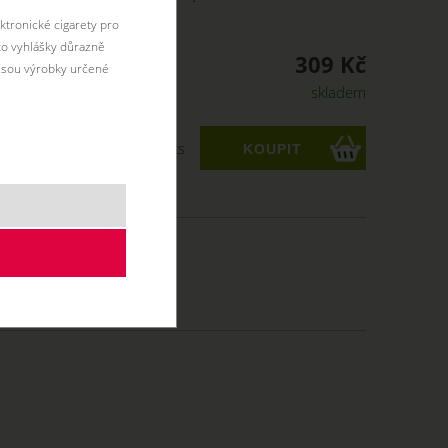
odtónem.
ktronické cigarety pro
éto vyhlášky důrazně
309 Kč
jsou výrobky určené
skladem
ks
 Kč