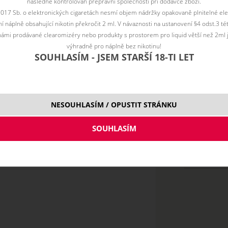
následně kontrolován přepravní společností při dodávce zboží.
í a jedinečnou kombinaci sladkosti. Vše je zakončeno chladivým p
2017 Sb. o elektronických cigaretách nesmí objem nádržky opakovaně plnitelné ele
 náplně obsahující nikotin překročit 2 ml. V návaznosti na ustanovení §4 odst.3 t
ámi prodávané clearomizéry nebo produkty s prostorem pro liquid větší než 2ml 
výhradně pro náplně bez nikotinu!
SOUHLASÍM - JSEM STARŠÍ 18-TI LET
Cena bez DPH:
255
NESOUHLASÍM / OPUSTIT STRÁNKU
10 ml