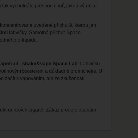
si tak vychutnáte přesnou chuť, jakou výrobce
koncentrované uvedené příchuťě, kterou jen
0ml
lahvičky. Samotná příchuť Space
ledného e-liquidu.
rapefruit - shake&vape Space Lab
: Lahvičku
kotinovým
a důkladně promíchejte. U
boosterem
d začít s vapováním, ale ze zkušeností
lektronických cigaret. Zákaz prodeje osobám