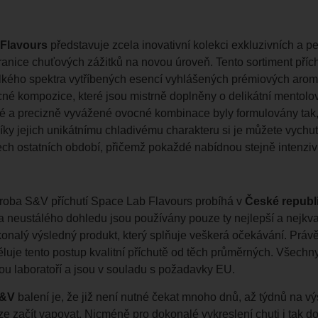
Flavours
představuje zcela inovativní kolekci exkluzivních a 
ranice chuťových zážitků na novou úroveň. Tento sortiment příc
lkého spektra vytříbených esencí vyhlášených prémiových aroma
né kompozice, které jsou mistrně doplněny o delikátní mentolový
né a precizně vyvážené ovocné kombinace byly formulovány tak,
íky jejich unikátnímu chladivému charakteru si je můžete vychut
ch ostatních období, přičemž pokaždé nabídnou stejně intenziv
oba S&V příchutí Space Lab Flavours probíhá v
České republ
a neustálého dohledu jsou používány pouze ty nejlepší a nejkvali
onalý výsledný produkt, který splňuje veškerá očekávání. Právě
děluje tento postup kvalitní příchutě od těch průměrných. Všech
ou laboratoří a jsou v souladu s požadavky EU.
&V
balení je, že již není nutné čekat mnoho dnů, až týdnů na vý
ze začít vapovat. Nicméně pro dokonalé vykreslení chuti i tak 