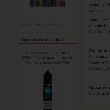
výsledný e-l
zamýšlel.
Samotné Sh
Zobrazit všechny novinky ...
doplníte bá
Lab Flavours
Nejprodávanější zboží
Postup pří
MONKEY WAVE / MONKEY
60ml obsahu
SPERM / Řecký jogurt s ovocem -
Monkey shake&vape 10ml
Shake & Vap
doporučujem
Upozorněn
mladším 18 