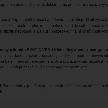
iquid tzv. dozrát. Dojde tak důkladnému promísení s bází, a vy 
ake & Vape balení Space Lab Flavours obsahuje
10ml
vysoce 
zí s nikotinem (případně jen samotnou bází) do celého objemu
6
 nikotin neobsahuje a slouží pouze jako finální nosič chuti výs
pravy e-liquidu EXOTIC VENUS /chladivý ananas, mango, g
jící uvedenou příchuť pouze dolijete
případně hotovým ni
bází,
e balení není potřeba žádného dozrávání, a vy tak můžete ihne
e 3-5 dnů posečkat a výsledek bude mnohem lepší.
í:
Tento produkt je určen pouze pro domácí míchání náplní do e
let.