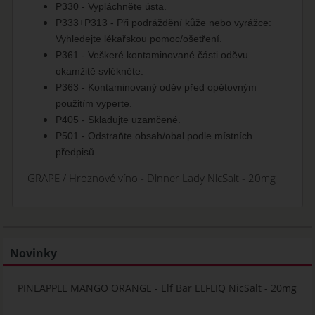
P330 - Vypláchněte ústa.
P333+P313 - Při podráždění kůže nebo vyrážce:
Vyhledejte lékařskou pomoc/ošetření.
P361 - Veškeré kontaminované části oděvu
okamžitě svlékněte.
P363 - Kontaminovaný oděv před opětovným
použitím vyperte.
P405 - Skladujte uzamčené.
P501 - Odstraňte obsah/obal podle místních
předpisů.
GRAPE / Hroznové víno - Dinner Lady NicSalt - 20mg
Novinky
PINEAPPLE MANGO ORANGE - Elf Bar ELFLIQ NicSalt - 20mg