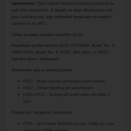
Upozornění:
Tyto náplně nedoporučujeme používat na
sub-ohm zařízeních.
E-liquidy na bázi nikotinových solí
jsou navrženy tak, aby optimálně fungovaly na malých
zařízeních na MTL.
Zákaz prodeje osobám mladším 18 let.
Klasifikace podle nařízení (ES) 1272/2008: Acute Tox. 3,
H301+H311; Acute Tox. 4, H332; Skin Sens. 1, H317
Signální slovo: Nebezpečí
Standardní věty o nebezpečnosti:
H317 - Může vyvolat alergickou kožní reakci.
H332 - Zdraví škodlivý při vdechování.
H301+H311 - Toxický při požití nebo při styku s
kůží.
Pokyny pro bezpečné zacházení:
P101 - Je-li nutná lékařská pomoc, mějte po ruce
obal nebo štítek výrobku.