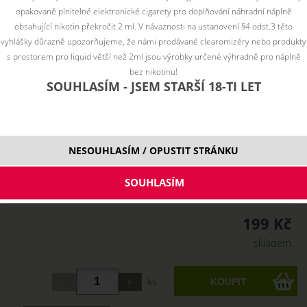
opakovaně plnitelné elektronické cigarety pro doplňování náhradní náplně
obsahující nikotin překročit 2 ml. V návaznosti na ustanovení §4 odst.3 této
vyhlášky důrazně upozorňujeme, že námi prodávané clearomizéry nebo produkty
s prostorem pro liquid větší než 2ml jsou výrobky určené výhradně pro náplně
bez nikotinu!
SOUHLASÍM - JSEM STARŠÍ 18-TI LET
NESOUHLASÍM / OPUSTIT STRÁNKU
199 Kč
skladem
ks