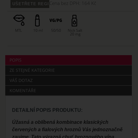
Cena bez DPH:
164 Kč
MTL
10 ml
50/50
Nick Salt
20 mg
POPIS
ZE STEJNÉ KATEGORIE
VÁŠ DOTAZ
KOMENTÁŘE
DETAILNÍ POPIS PRODUKTU:
Úžasná a oblíbená kombinace klasických
červených a fialových hroznů Vás jednoznačně
zaujme. Tato výrazná chuť hroznového vína