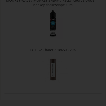
MONKEY WAVE / MONKEY SPERM / Řecký jogurt s ovocem -
Monkey shake&vape 10ml
LG HG2 - baterie 18650 - 20A