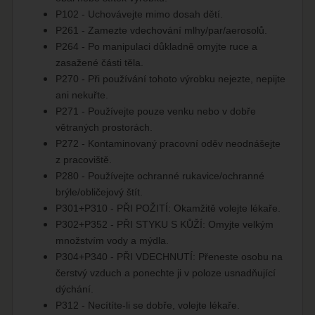
P102 - Uchovávejte mimo dosah dětí.
P261 - Zamezte vdechování mlhy/par/aerosolů.
P264 - Po manipulaci důkladně omyjte ruce a
zasažené části těla.
P270 - Při používání tohoto výrobku nejezte, nepijte
ani nekuřte.
P271 - Používejte pouze venku nebo v dobře
větraných prostorách.
P272 - Kontaminovaný pracovní oděv neodnášejte
z pracoviště.
P280 - Používejte ochranné rukavice/ochranné
brýle/obličejový štít.
P301+P310 - PŘI POŽITÍ: Okamžitě volejte lékaře.
P302+P352 - PŘI STYKU S KŮŽÍ: Omyjte velkým
množstvím vody a mýdla.
P304+P340 - PŘI VDECHNUTÍ: Přeneste osobu na
čerstvý vzduch a ponechte ji v poloze usnadňující
dýchání.
P312 - Necítíte-li se dobře, volejte lékaře.