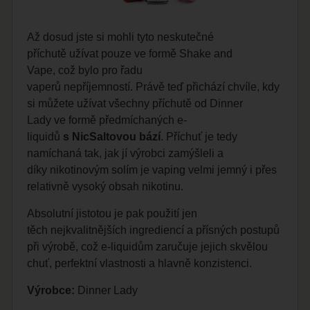
Až dosud jste si mohli tyto neskutečné
příchutě užívat pouze ve formě
Shake and
Vape
, což bylo pro řadu
vaperů nepříjemností. Právě teď přichází chvíle, kdy
si můžete užívat všechny příchutě od Dinner
Lady ve formě předmíchaných
e-
liquidů
s
NicSaltovou bází
. Příchuť je tedy
namíchaná tak, jak jí výrobci zamýšleli a
díky nikotinovým solím je vaping velmi jemný i přes
relativně vysoký obsah nikotinu.
Absolutní jistotou je pak použití jen
těch nejkvalitnějších ingrediencí a přísných postupů
při výrobě, což e-liquidům zaručuje jejich skvělou
chuť, perfektní vlastnosti a hlavně konzistenci.
Výrobce:
Dinner Lady