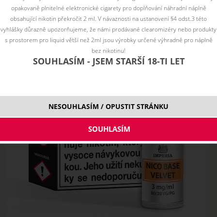
opakovaně plnitelné elektronické cigarety pro doplňování náhradní náplně
obsahující nikotin překročit 2 ml. V návaznosti na ustanovení §4 odst.3 této
vyhlášky důrazně upozorňujeme, že námi prodávané clearomizéry nebo produkty
s prostorem pro liquid větší než 2ml jsou výrobky určené výhradně pro náplně
bez nikotinu!
SOUHLASÍM - JSEM STARŠÍ 18-TI LET
NESOUHLASÍM / OPUSTIT STRÁNKU