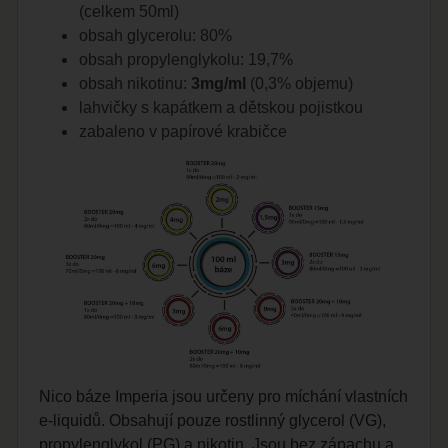
(celkem 50ml)
obsah glycerolu: 80%
obsah propylenglykolu: 19,7%
obsah nikotinu:
3mg/ml
(0,3% objemu)
lahvičky s kapátkem a dětskou pojistkou
zabaleno v papírové krabičce
Nico báze Imperia jsou určeny pro míchání vlastních
e-liquidů. Obsahují pouze rostlinný glycerol (VG),
propylenglykol (PG) a nikotin. Jsou bez zápachu a