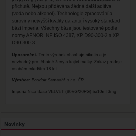
příchutě. Nejsou přidávána žádná další aditiva
(voda nebo alkohol). Technologie zpracování a
suroviny nejvyšší kvality garantují vysoký standard
bází Imperia. Všechny báze jsou testované podle
normy AFNOR: NF ISO 4387, XP D90-300-2 a XP
D90-300-3
Upozornění:
Tento výrobek obsahuje nikotin a je
nevhodný pro těhotné ženy a kojící matky. Zákaz prodeje
osobám mladším 18 let.
Výrobce:
Boudoir Samadhi, s.r.o. ČR
Imperia Nico Base VELVET (80VG/20PG) 5x10ml 3mg
Novinky