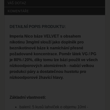
VÁŠ DOTAZ
KOMENTÁŘE
DETAILNÍ POPIS PRODUKTU:
Imperia Nico báze VELVET s obsahem
nikotinu 3mg/ml slouží jako doplněk pro
beznikotinové báze k namíchání přesné
požadované koncentrace. Poměr látek VG / PG
je 80% / 20%, díky tomu lze bázi použít ve všech
nízkoodporových atomizérech - nabízí velkou
produkci páry a dostatečnou hustotu pro
nízkoodporové žhavící hlavy.
Základní vlastnosti:
balení: 5 kusů lahviček o objemu 10ml -