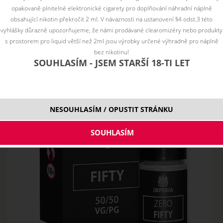
opakovaně plnitelné elektronické cigarety pro doplňování náhradní náplně
obsahující nikotin překročit 2 ml. V návaznosti na ustanovení §4 odst.3 této
vyhlášky důrazně upozorňujeme, že námi prodávané clearomizéry nebo produkty
s prostorem pro liquid větší než 2ml jsou výrobky určené výhradně pro náplně
bez nikotinu!
SOUHLASÍM - JSEM STARŠÍ 18-TI LET
NESOUHLASÍM / OPUSTIT STRÁNKU