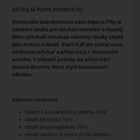
DETAILNÍ POPIS PRODUKTU:
Univerzální beznikotinová báze Imperia Fifty je
základní složka pro míchání vlastních e-liquidů.
Mimo příchutě obsahuje všechny složky stejně
jako hotový e-liquid. Stačí si již jen vybrat svou
oblíbenou příchuť a přimíchat ji v libovolném
poměru. V případě potřeby lze přimíchat i
Imperia Booster, který zvýší koncentraci
nikotinu.
Základní vlastnosti:
balení: 1 kus lahvičky o objemu 10ml
obsah glycerolu: 50%
obsah propylenglykolu: 50%
obsah nikotinu: 0 mg/ml (0,0% objemu)