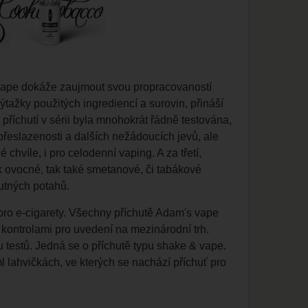
ape dokáže zaujmout svou propracovaností
tažky použitých ingrediencí a surovin, přináší
příchutí v sérii byla mnohokrát řádně testována,
přeslazenosti a dalších nežádoucích jevů, ale
hvíle, i pro celodenní vaping. A za třetí,
ak ovocné, tak také smetanové, či tabákové
hutných potahů.
 pro e-cigarety. Všechny příchutě Adam's vape
kontrolami pro uvedení na mezinárodní trh.
u testů. Jedná se o příchutě typu shake & vape.
 lahvičkách, ve kterých se nachází příchuť pro