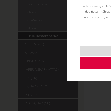
Born To Vape
Podle vyhlášky č. 37/
doplňování náhradní
Classic
upozorňujeme, že n
GLASeries
Mlsná řada
True Dessert Series
CoolniSE (CZ)
ARAMAX
DINNER LADY
IMPERIA SHARK ATTACK
KTS (HR)
LIQUA / RITCHY
PJ EMPIRE
RIOT SQUAD (GB)