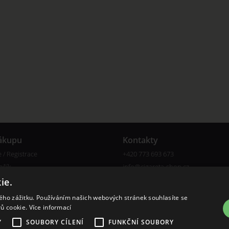
ákupu
Kontakty
e / Registrace
+420 773 693 673
ošík
info@cigareta-shop.cz
e
ie.
kého zážitku. Používáním našich webových stránek souhlasíte se
rů cookie.
Více informací
Y
SOUBORY CÍLENÍ
FUNKČNÍ SOUBORY