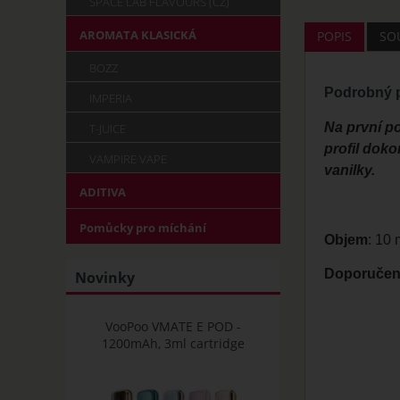
SPACE LAB FLAVOURS (CZ)
AROMATA KLASICKÁ
POPIS
SOU
BOZZ
Podrobný p
IMPERIA
Na první po
T-JUICE
profil dok
VAMPIRE VAPE
vanilky.
ADITIVA
Pomůcky pro míchání
Objem
: 10
Doporučená
Novinky
VooPoo VMATE E POD -
1200mAh, 3ml cartridge