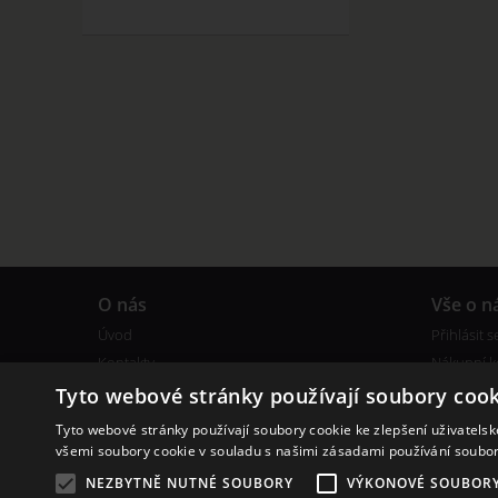
O nás
Vše o n
Úvod
Přihlásit s
Kontakty
Nákupní k
Obchodní podmínky
Reklamac
Tyto webové stránky používají soubory cook
Bonusový program
Certifikáty
Tyto webové stránky používají soubory cookie ke zlepšení uživatels
všemi soubory cookie v souladu s našimi zásadami používání soubo
NEZBYTNĚ NUTNÉ SOUBORY
VÝKONOVÉ SOUBOR