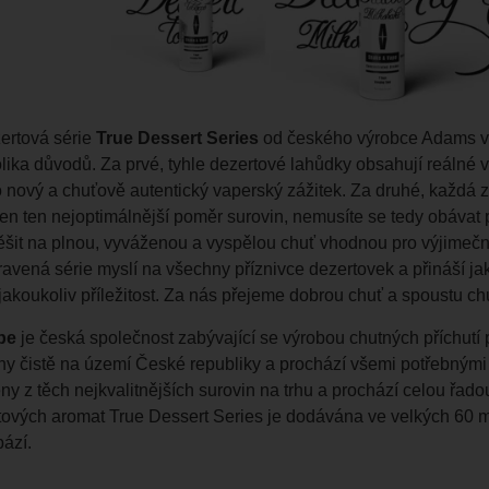
ertová série
True Dessert Series
od českého výrobce Adams v
ika důvodů. Za prvé, tyhle dezertové lahůdky obsahují reálné vý
 nový a chuťově autentický vaperský zážitek. Za druhé, každá z 
len ten nejoptimálnější poměr surovin, nemusíte se tedy obávat 
šit na plnou, vyváženou a vyspělou chuť vhodnou pro výjimečné c
pravená série myslí na všechny příznivce dezertovek a přináší j
 jakoukoliv příležitost. Za nás přejeme dobrou chuť a spoustu c
pe
je česká společnost zabývající se výrobou chutných příchutí
ny čistě na území České republiky a prochází všemi potřebnými 
y z těch nejkvalitnějších surovin na trhu a prochází celou řado
tových aromat True Dessert Series je dodávána ve velkých 60 ml
bází.