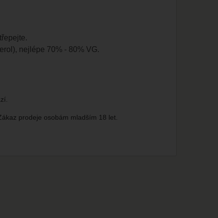
třepejte.
cerol), nejlépe 70% - 80% VG.
zí.
 Zákaz prodeje osobám mladším 18 let.