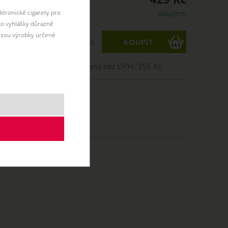
skladem
ktronické cigarety pro
éto vyhlášky důrazně
jsou výrobky určené
ks
Cena bez DPH:
355 Kč