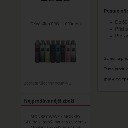
Postup příp
Do 60 
OXVA Xlim PRO - 1000mAh
Příchu
Pro zv
Samotná pří
Tento produk
IRISH COFFE
Zobrazit všechny novinky ...
Nejprodávanější zboží
MONKEY WAVE / MONKEY
SPERM / Řecký jogurt s ovocem -
Monkey shake&vape 10ml