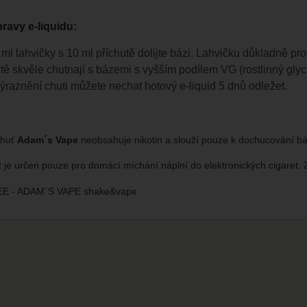
ravy e-liquidu:
ml lahvičky s 10 ml příchutě dolijte bázi. Lahvičku důkladně pro
tě skvěle chutnají s bázemi s vyšším podílem VG (rostlinný gly
ýraznění chuti můžete nechat hotový e-liquid 5 dnů odležet.
chuť
Adam´s Vape
neobsahuje nikotin a slouží pouze k dochucování bá
t je určen pouze pro domácí míchání náplní do elektronických cigaret.
E - ADAM´S VAPE shake&vape