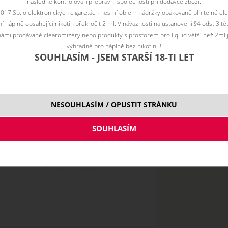
následně kontrolován přepravní společností při dodávce zboží.
2017 Sb. o elektronických cigaretách nesmí objem nádržky opakovaně plnitelné ele
 náplně obsahující nikotin překročit 2 ml. V návaznosti na ustanovení §4 odst.3 t
ámi prodávané clearomizéry nebo produkty s prostorem pro liquid větší než 2ml 
výhradně pro náplně bez nikotinu!
SOUHLASÍM - JSEM STARŠÍ 18-TI LET
NESOUHLASÍM / OPUSTIT STRÁNKU
10 ml