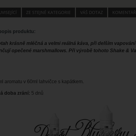
VISEJÍCÍ
ZE STEJNÉ KATEGORIE
VÁŠ DOTAZ
KOMENTÁŘ
opis produktu:
tah krásně mléčná a velmi reálná káva, při delším vapování
ončují opečené marshmallows. Při výrobě tohoto Shake & Va
 ml aromatu v 60ml lahvičce s kapátkem.
 doba zrání:
5 dnů