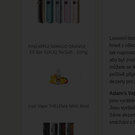
Luxusní dez
hned z někol
PINEAPPLE MANGO ORANGE -
Elf Bar ELFLIQ NicSalt - 20mg
tak naprosto
aby byl zvo
můžete se tě
pečlivě při
dezerty pro
Adam's Va
jsou vyrábě
Lost Vape THELEMA MINI Mod
Jsou vyráběn
Série dezer
smíchání s 