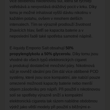
více oblíbenou nikotinovou sůl, která se rychleji
vstřebává a nevyvolává dráždivý pocit v krku. Díky
tomu je možné inhalovat vyšší dávku nikotinu v
každém potahu, ovšem v mnohem delších
intervalech. Tím se výrazně prodlouží životnost
žhavících hlav, šetří se kapacita baterie a v
neposlední řadě také spotřeba samotné náplně.
E-liquidy Emporio Salt obsahují
50%
propylenglykolu a 50% glycerolu
. Díky tomu jsou
vhodné do všech typů elektronických cigaret
a produkují dostatečné množství páry. Nikotinová
sůl je rovněž ideální pro čím dál více oblíbené POD
systémy, které jsou sice kompaktní, ale nabízí pouze
omezené možnosti kapacity baterie nebo menší
objem zásobníku pro náplň. Při použití s nikotinovou
solí se spotřeby výrazně sníží a kompaktní
elektronická cigareta tak rázem nabídne obdobnou
výdrž jako větší modely při použití s běžnými e-