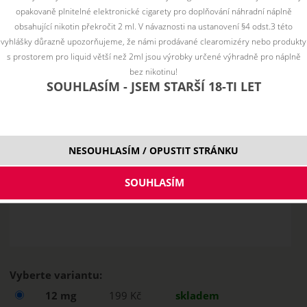
opakovaně plnitelné elektronické cigarety pro doplňování náhradní náplně
obsahující nikotin překročit 2 ml. V návaznosti na ustanovení §4 odst.3 této
vyhlášky důrazně upozorňujeme, že námi prodávané clearomizéry nebo produkty
s prostorem pro liquid větší než 2ml jsou výrobky určené výhradně pro náplně
bez nikotinu!
SOUHLASÍM - JSEM STARŠÍ 18-TI LET
NESOUHLASÍM / OPUSTIT STRÁNKU
Vyberte variantu:
12 mg
199 Kč
skladem