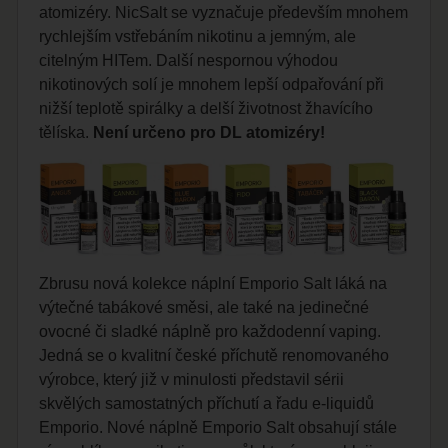
atomizéry. NicSalt se vyznačuje především mnohem
rychlejším vstřebáním nikotinu a jemným, ale
citelným HITem. Další nespornou výhodou
nikotinových solí je mnohem lepší odpařování při
nižší teplotě spirálky a delší životnost žhavícího
tělíska.
Není určeno pro DL atomizéry!
Zbrusu nová kolekce náplní Emporio Salt láká na
výtečné tabákové směsi, ale také na jedinečné
ovocné či sladké náplně pro každodenní
vaping
.
Jedná se o kvalitní české příchutě renomovaného
výrobce, který již v minulosti představil sérii
skvělých samostatných příchutí a řadu e-liquidů
Emporio. Nové náplně Emporio Salt obsahují stále