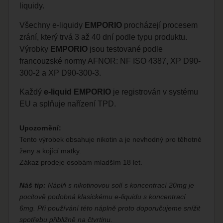
liquidy.
Všechny e-liquidy
EMPORIO
procházejí procesem
zrání, který trvá 3 až 40 dní podle typu produktu.
Výrobky
EMPORIO
jsou testované podle
francouzské normy AFNOR: NF ISO 4387, XP D90-
300-2 a XP D90-300-3.
Každý
e-liquid EMPORIO
je registrován v systému
EU a splňuje nařízení TPD.
Upozornění:
Tento výrobek obsahuje nikotin a je nevhodný pro těhotné
ženy a kojící matky.
Zákaz prodeje osobám mladším 18 let.
Náš tip:
Náplň s nikotinovou solí s koncentrací 20mg je
pocitově podobná klasickému e-liquidu s koncentrací
6mg. Při používání této náplně proto doporučujeme snížit
spotřebu přibližně na čtvrtinu.