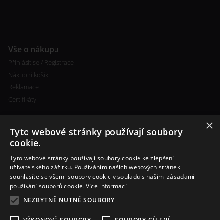
Vše o nákupu
Přihlásit se / Registrace
Nákupní košík
Reklamace
Certifikáty
×
Tyto webové stránky používají soubory
cookie.
Tyto webové stránky používají soubory cookie ke zlepšení
Kontakty
uživatelského zážitku. Používáním našich webových stránek
souhlasíte se všemi soubory cookie v souladu s našimi zásadami
+420 773 693 673
používání souborů cookie.
Více informací
info@cigareta-shop.cz
NEZBYTNĚ NUTNÉ SOUBORY
VÝKONOVÉ SOUBORY
SOUBORY CÍLENÍ