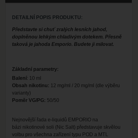
DETAILNÍ POPIS PRODUKTU:
Představte si chuť zralých lesních jahod,
doplněnou lehkým chladivým dotekem. Přesně
taková je jahoda Emporio. Budete ji milovat.
Základní parametry:
Balení
: 10 ml
Obsah nikotinu:
12 mg/ml / 20 mg/ml (dle výběru
varianty)
Poměr VG/PG:
50/50
Nejnovější řada e-liquidů EMPORIO na
bázi nikotinové soli (Nic Salt) představuje skvělou
volbu pro všechna zařízení typu POD a MTL