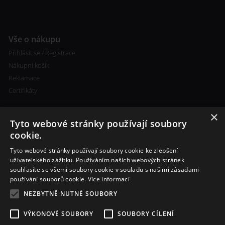
Vše o nákupu
Přihlásit se / Registrace
Nákupní košík
Reklamace
Certifikáty
×
Tyto webové stránky používají soubory
cookie.
Tyto webové stránky používají soubory cookie ke zlepšení
Kontakty
uživatelského zážitku. Používáním našich webových stránek
souhlasíte se všemi soubory cookie v souladu s našimi zásadami
+420 773 693 673
používání souborů cookie.
Více informací
info@cigareta-shop.cz
NEZBYTNĚ NUTNÉ SOUBORY
VÝKONOVÉ SOUBORY
SOUBORY CÍLENÍ