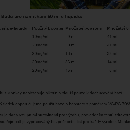
íkladů pro namíchání 60 ml e-liquidu:
síla e-liquidu
Použitý booster
Množství boosteru
Množství 0
10mg/ml
9 ml
41 ml
20mg/ml
9 ml
41 ml
20mg/ml
18 ml
32 ml
20mg/ml
36 ml
14 ml
20mg/ml
45 ml
5 ml
huť Monkey neobsahuje nikotin a slouží pouze k dochucování bází.
 výsledek doporučujeme použít báze a boostery s poměrem VG/PG 70/3
bku je daná vstupními surovinami pro výrobu, provedením testů zdravo
ozřejmostí je vypracováný bezpečnostní list pro každý výrobek Monke