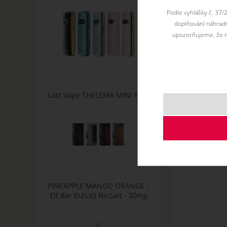
nakyslou chuť. N
Podle vyhlášky č. 37/
doplňování náhradní
upozorňujeme, že n
Lost Vape THELEMA MINI Mod
PINEAPPLE MANGO ORANGE -
Elf Bar ELFLIQ NicSalt - 20mg