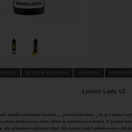
VISEJÍCÍ
ZE STEJNÉ KATEGORIE
VÁŠ DOTAZ
KOMENTÁŘ
Lemon Lady V2
veň sladká citronová buchta…, poctivá buchta..., to je Lemon Lad
 cheesecakeovou chuť, která je tvarohová a hutná. V pozadí tohot
, ale příjemně nakyslou chuť. Na pozadí pak budete navíc cítit 