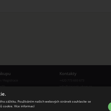
ákupu
Kontakty
e / Registrace
+420 773 693 673
ošík
info@cigareta-shop.cz
e
ie.
kého zážitku. Používáním našich webových stránek souhlasíte se
rů cookie.
Více informací