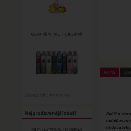
OXVA Xlim PRO - 1000mAh
POPIS
SOU
Zobrazit všechny novinky ...
Nejprodávanější zboží
Svěží a záro
nefalšovanou
dodává lehce
MONKEY WAVE / MONKEY