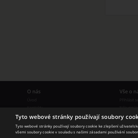
O nás
Vše o n
Úvod
Přihlásit s
Kontakty
Nákupní k
Obchodní podmínky
Reklamac
Tyto webové stránky používají soubory cook
Bonusový program
Certifikáty
Tyto webové stránky používají soubory cookie ke zlepšení uživatels
všemi soubory cookie v souladu s našimi zásadami používání soubo