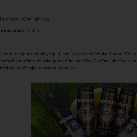
l aromatu v 60ml lahvičce.
doba zrání:
14 dnů
vodní recepturu Monkey liquid, nyní v provedení shake & vape. Příchutě
středí a to přímo do zakoupené 60ml lahvičky. Do 60ml lahvičky s kon
i míchání používejte ochranné pomůcky.