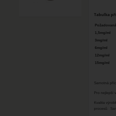
Tabulka př
Požadovaná 
1,5mg/ml
3mg/ml
6mg/ml
12mg/ml
15mg/ml
Samotná příc
Pro nejlepší
Kvalita výro
procesů. Sam