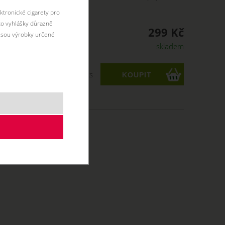
ktronické cigarety pro
éto vyhlášky důrazně
299 Kč
jsou výrobky určené
skladem
ks
 Kč