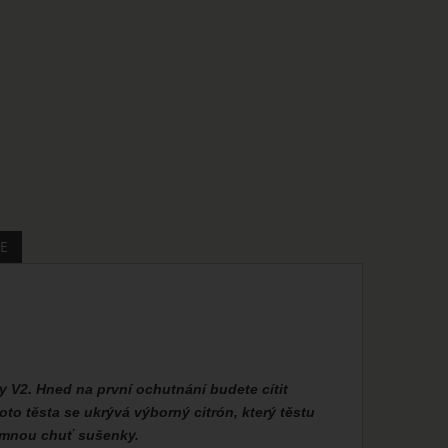
E
y V2. Hned na první ochutnání budete cítit
o těsta se ukrývá výborný citrón, který těstu
jemnou chuť sušenky.