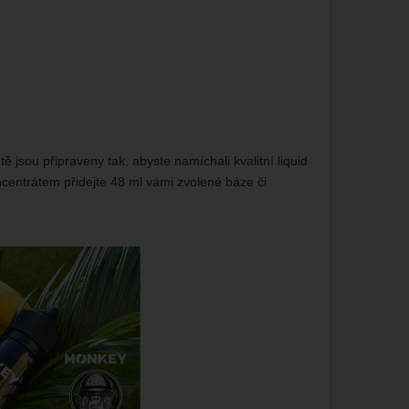
 jsou připraveny tak, abyste namíchali kvalitní liquid
centrátem přidejte 48 ml vámi zvolené báze či