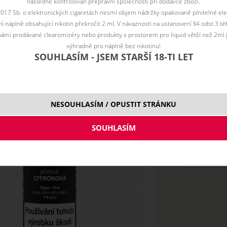
následně kontrolován přepravní společností při dodávce zboží.
a pozadí pak budete navíc cítit jemnou chuť sušenky.
2017 Sb. o elektronických cigaretách nesmí objem nádržky opakovaně plnitelné ele
 náplně obsahující nikotin překročit 2 ml. V návaznosti na ustanovení §4 odst.3 t
ámi prodávané clearomizéry nebo produkty s prostorem pro liquid větší než 2ml 
výhradně pro náplně bez nikotinu!
SOUHLASÍM - JSEM STARŠÍ 18-TI LET
Cena bez DPH:
247
NESOUHLASÍM / OPUSTIT STRÁNKU
10 ml