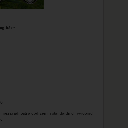
mg báze
0.
tní nezávadnosti a dodržením standardních výrobních
y.