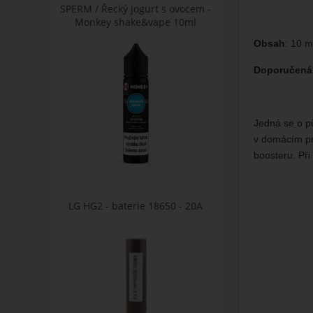
SPERM / Řecký jogurt s ovocem -
Monkey shake&vape 10ml
Obsah
: 10 m
Doporučená 
Jedná se o pů
v domácím pro
boosteru. Př
LG HG2 - baterie 18650 - 20A