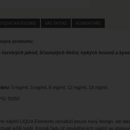
 STEJNÉ KATEGORIE
VÁŠ DOTAZ
KOMENTÁŘE
opis produktu:
erstvých jahod, šťavnatých třešní, trpkých hroznů a kyselý
tinu:
0 mg/ml, 3 mg/ml, 6 mg/ml, 12 mg/ml, 18 mg/ml
G: 50/50
rie náplní LIQUA Elements nenabízí pouze nový design, ale také
íchutě ještě lepší. Kromě řady již osvědčených náplní se objevu