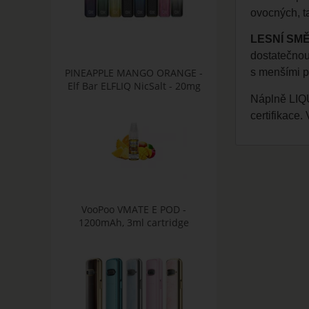
ovocných, ta
LESNÍ SMĚS
dostatečnou
PINEAPPLE MANGO ORANGE -
s menšími p
Elf Bar ELFLIQ NicSalt - 20mg
Náplně LIQU
certifikace.
VooPoo VMATE E POD -
1200mAh, 3ml cartridge