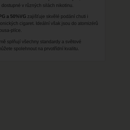
ou dostupné v různých silách nikotinu.
PG a 50%VG
zajišťuje skvělé podání chuti i
nických cigaret. Ideální však jsou do atomizérů
pusa-plíce.
jmě splňují všechny standardy a světové
můžete spolehnout na prvotřídní kvalitu.