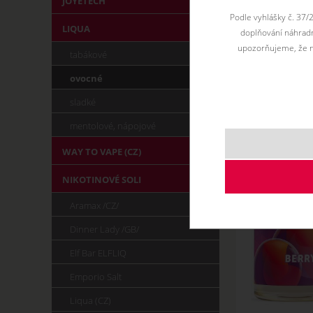
JOYETECH
Podle vyhlášky č. 37/
LIQUA
doplňování náhradní
upozorňujeme, že n
tabákové
ovocné
sladké
mentolové, nápojové
WAY TO VAPE (CZ)
NIKOTINOVÉ SOLI
Aramax /CZ/
Dinner Lady /GB/
Elf Bar ELFLIQ
Emporio Salt
Liqua (CZ)