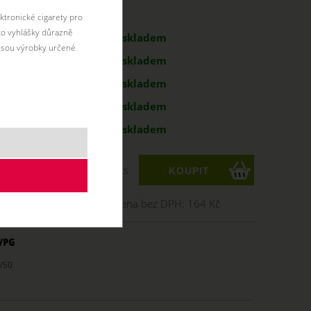
antu:
ktronické cigarety pro
éto vyhlášky důrazně
199 Kč
skladem
jsou výrobky určené
199 Kč
skladem
199 Kč
skladem
g
199 Kč
skladem
g
199 Kč
skladem
ks
Cena bez DPH:
164 Kč
/50