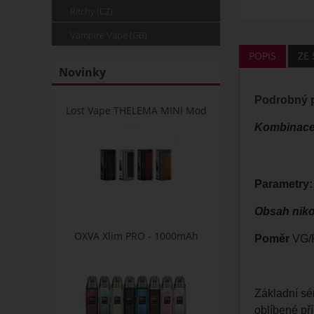
Ritchy (CZ)
Vampire Vape (GB)
POPIS
ZE
Novinky
Podrobný p
Lost Vape THELEMA MINI Mod
Kombinace č
Parametry:
Obsah niko
OXVA Xlim PRO - 1000mAh
Poměr
VG/P
Základní sé
oblíbené př