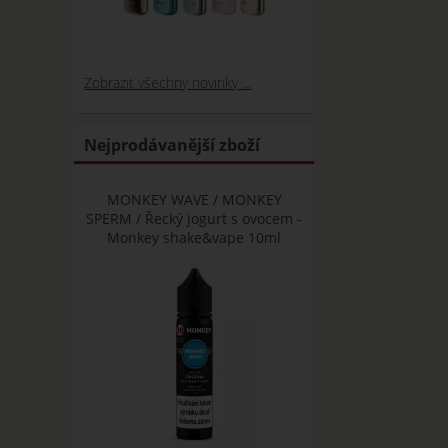
Zobrazit všechny novinky ...
Nejprodávanější zboží
MONKEY WAVE / MONKEY
SPERM / Řecký jogurt s ovocem -
Monkey shake&vape 10ml