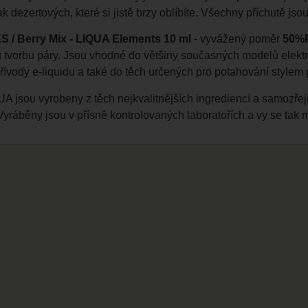
k dezertových, které si jistě brzy oblíbíte. Všechny příchutě js
 / Berry Mix - LIQUA Elements 10 ml
- vyvážený poměr
50%
 tvorbu páry. Jsou vhodné do většiny současných modelů elektro
řívody e-liquidu a také do těch určených pro potahování stylem 
A jsou vyrobeny z těch nejkvalitnějších ingrediencí a samozře
 Vyráběny jsou v přísně kontrolovaných laboratořích a vy se tak 