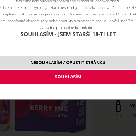
následně kontrolován přepravní společností při dodávce zboží.
Vyberte vari
2017 Sb. o elektronických cigaretách nesmí objem nádržky opakovaně plnitelné ele
 náplně obsahující nikotin překročit 2 ml. V návaznosti na ustanovení §4 odst.3 t
0 mg
ámi prodávané clearomizéry nebo produkty s prostorem pro liquid větší než 2ml 
3 mg
výhradně pro náplně bez nikotinu!
SOUHLASÍM - JSEM STARŠÍ 18-TI LET
6 mg
12 m
18 m
NESOUHLASÍM / OPUSTIT STRÁNKU
10 ml
50