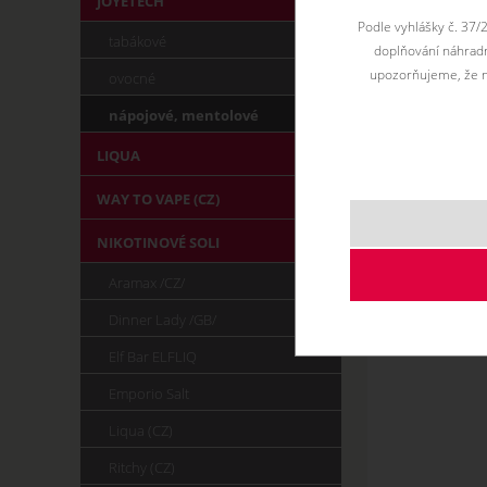
JOYETECH
Podle vyhlášky č. 37/
tabákové
doplňování náhradní
upozorňujeme, že n
ovocné
nápojové, mentolové
LIQUA
WAY TO VAPE (CZ)
NIKOTINOVÉ SOLI
Aramax /CZ/
Dinner Lady /GB/
Elf Bar ELFLIQ
Emporio Salt
Liqua (CZ)
Ritchy (CZ)