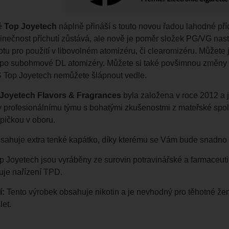
é
Top Joyetech
náplně přináší s touto novou řadou lahodné př
edinečnost příchutí zůstává, ale nově je poměr složek PG/VG na
otu pro použití v libovolném
atomizéru
, či
clearomizéru
. Můžete
 po subohmové
DL
atomizéry
. Můžete si také povšimnou změny u
 Top Joyetech nemůžete šlápnout vedle.
Joyetech Flavors & Fragrances
byla založena v roce 2012 a j
y profesionálnímu týmu s bohatými zkušenostmi z mateřské spo
pičkou v oboru.
sahuje extra tenké kapátko, díky kterému se Vám bude snadno a 
 Joyetech jsou vyráběny ze surovin potravinářské a farmaceutick
uje nařízení TPD.
í:
Tento výrobek obsahuje nikotin a je nevhodný pro těhotné že
let.