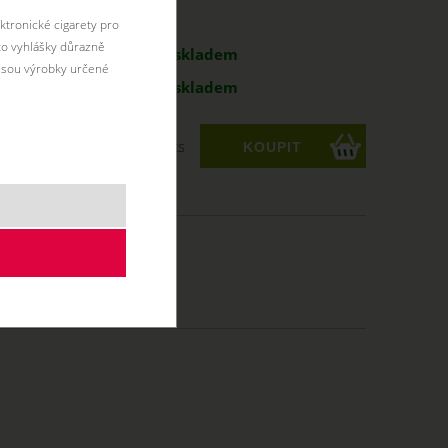
antu:
ktronické cigarety pro
éto vyhlášky důrazně
g
194 Kč
skladem
jsou výrobky určené
g
194 Kč
skladem
ks
 Kč
/50