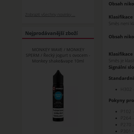
Obsah niko
Zobrazit všechny novinky ...
Klasifikace
Směs není kl
Nejprodávanější zboží
Obsah niko
MONKEY WAVE / MONKEY
Klasifikace
SPERM / Řecký jogurt s ovocem -
Směs je klas
Monkey shake&vape 10ml
Signální sl
Standardní
H302 - 
Pokyny pro
P102 -
P264 -
P270 -
P301+P