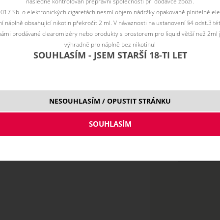
následně kontrolován přepravní společností při dodávce zboží.
Vyberte vari
2017 Sb. o elektronických cigaretách nesmí objem nádržky opakovaně plnitelné ele
 náplně obsahující nikotin překročit 2 ml. V návaznosti na ustanovení §4 odst.3 t
11m
ámi prodávané clearomizéry nebo produkty s prostorem pro liquid větší než 2ml 
16m
výhradně pro náplně bez nikotinu!
SOUHLASÍM - JSEM STARŠÍ 18-TI LET
Cena bez DPH:
160
NESOUHLASÍM / OPUSTIT STRÁNKU
10 ml
50