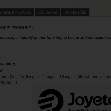
 STEJNÉ KATEGORIE
VÁŠ DOTAZ
KOMENTÁŘE
 POPIS PRODUKTU:
osvěžující, takový je mentol, který si bez problému užijete 
arametry:
l.
tinu:
0 mg/ml, 6 mg/ml, 11 mg/ml, 16 mg/ml (dle vybrané variant
PG:
50/50