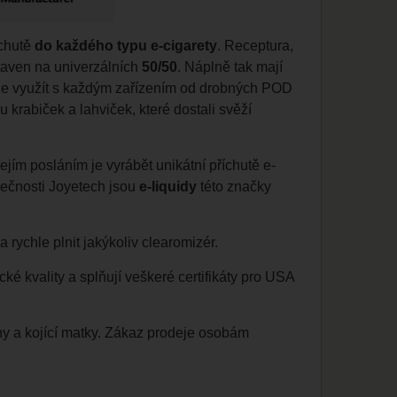
íchutě
do každého typu e-cigarety
. Receptura,
staven na univerzálních
50/50
. Náplně tak mají
 je využít s každým zařízením od drobných POD
 krabiček a lahviček, které dostali svěží
ejím posláním je vyrábět unikátní příchutě
e-
lečnosti Joyetech jsou
e-liquidy
této značky
rychle plnit jakýkoliv
clearomizér
.
é kvality a splňují veškeré certifikáty pro USA
ny a kojící matky. Zákaz prodeje osobám