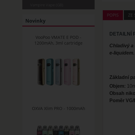
Vampire Vape (GB)
POPIS
ZE
Novinky
DETAILNÍ
VooPoo VMATE E POD -
1200mAh, 3ml cartridge
Chladivý a 
e-liquidem.
Základní p
Objem:
10m
Obsah niko
Poměr VG/
OXVA Xlim PRO - 1000mAh