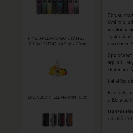
Zbrusu nov
kvalita a j
ideální hust
systémů až
PINEAPPLE MANGO ORANGE -
Elf Bar ELFLIQ NicSalt - 20mg
makeover. S
Společnost
liquidů
. Dík
skutečnou š
Lahvička ob
E-liquidy
Top
Lost Vape THELEMA MINI Mod
a EU a splň
Upozorněn
mladším 18 