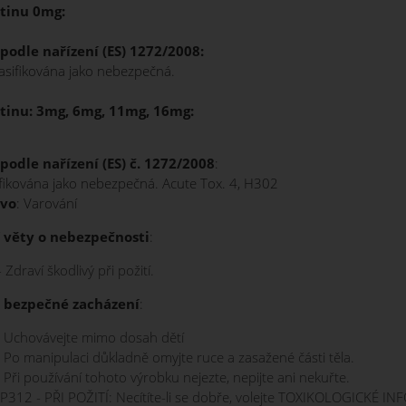
tinu 0mg:
 podle nařízení (ES) 1272/2008:
asifikována jako nebezpečná.
tinu: 3mg, 6mg, 11mg, 16mg:
 podle nařízení (ES) č. 1272/2008
:
ifikována jako nebezpečná. Acute Tox. 4, H302
ovo
: Varování
 věty o nebezpečnosti
:
Zdraví škodlivý při požití.
 bezpečné zacházení
:
 Uchovávejte mimo dosah dětí
 Po manipulaci důkladně omyjte ruce a zasažené části těla.
 Při používání tohoto výrobku nejezte, nepijte ani nekuřte.
312 - PŘI POŽITÍ: Necítíte-li se dobře, volejte TOXIKOLOGICKÉ I