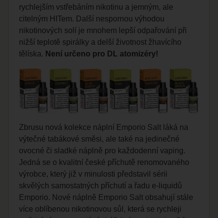
rychlejším vstřebáním nikotinu a jemným, ale
citelným HITem. Další nespornou výhodou
nikotinových solí je mnohem lepší odpařování při
nižší teplotě spirálky a delší životnost žhavícího
tělíska.
Není určeno pro DL atomizéry!
Zbrusu nová kolekce náplní Emporio Salt láká na
výtečné tabákové směsi, ale také na jedinečné
ovocné či sladké náplně pro každodenní
vaping
.
Jedná se o kvalitní české příchutě renomovaného
výrobce, který již v minulosti představil sérii
skvělých samostatných příchutí a řadu e-liquidů
Emporio. Nové náplně Emporio Salt obsahují stále
více oblíbenou nikotinovou sůl, která se rychleji