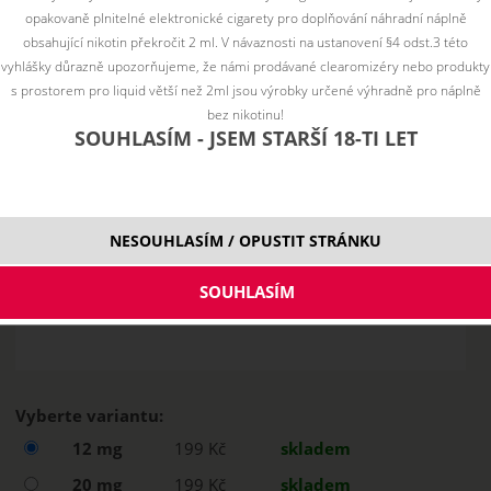
opakovaně plnitelné elektronické cigarety pro doplňování náhradní náplně
obsahující nikotin překročit 2 ml. V návaznosti na ustanovení §4 odst.3 této
vyhlášky důrazně upozorňujeme, že námi prodávané clearomizéry nebo produkty
s prostorem pro liquid větší než 2ml jsou výrobky určené výhradně pro náplně
bez nikotinu!
SOUHLASÍM - JSEM STARŠÍ 18-TI LET
NESOUHLASÍM / OPUSTIT STRÁNKU
Vyberte variantu:
12 mg
199 Kč
skladem
20 mg
199 Kč
skladem