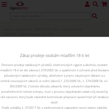
Home
E-LIQUIDY
NIKOTINOVÉ SOLI
Emporio Salt
MENTOL - E-liquid Emporio Salt 10ml
MENTOL - E-liquid Emporio Salt
10ml 12 mg
Zákaz prodeje osobám mladším 18-ti let
Štiplavá, pronikavá, aromatická a intenzivní chuť mentolu
Omezení prodeje tabákových výrobků, elektronických cigaret a alkoholu osobám
rozvíří vaše smysly. Příjemně ostrá chuť bez příkras.
mladších 18-ti let dle zákona č.379/2005 Sb. o opatřeních k ochraně před škodami
působenými tabákovými výrobky, alkoholem a jinými návykovými látkami a o
Toto zboží je prodejné pouze osobám starším 18ti let.
změně souvisejících zákonů ve znění zákonů č. 225/2006 Sb., č. 274/2008 Sb. a č.
305/2009 Sb. Z tohoto důvodu zákazník, který uskuteční objednávku
prostřednictvím tohoto eshopu, musí v procesu objednávání zadat svůj skutečný
věk narození, který bude následně kontrolován přepravní společností při dodávce
zboží.
Podle vyhlášky č. 37/2017 Sb. o elektronických cigaretách nesmí objem nádržky