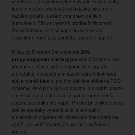
vstřebává a nevyvolává dráždivý pocit v krku. Díky
tomu je možné inhalovat vyšší dávku nikotinu v
každém potahu, ovšem v mnohem delších
intervalech. Tím se výrazně prodlouží životnost
žhavících hlav, šetří se kapacita baterie a v
neposlední řadě také spotřeba samotné náplně.
E-liquidy Emporio Salt obsahují
50%
propylenglykolu a 50% glycerolu
. Díky tomu jsou
vhodné do všech typů elektronických cigaret
a produkují dostatečné množství páry. Nikotinová
sůl je rovněž ideální pro čím dál více oblíbené POD
systémy, které jsou sice kompaktní, ale nabízí pouze
omezené možnosti kapacity baterie nebo menší
objem zásobníku pro náplň. Při použití s nikotinovou
solí se spotřeby výrazně sníží a kompaktní
elektronická cigareta tak rázem nabídne obdobnou
výdrž jako větší modely při použití s běžnými e-
liquidy.