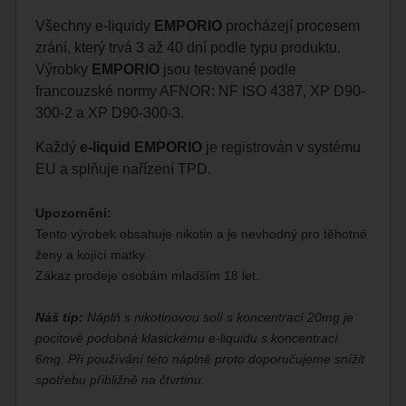
Všechny e-liquidy
EMPORIO
procházejí procesem
zrání, který trvá 3 až 40 dní podle typu produktu.
Výrobky
EMPORIO
jsou testované podle
francouzské normy AFNOR: NF ISO 4387, XP D90-
300-2 a XP D90-300-3.
Každý
e-liquid EMPORIO
je registrován v systému
EU a splňuje nařízení TPD.
Upozornění:
Tento výrobek obsahuje nikotin a je nevhodný pro těhotné
ženy a kojící matky.
Zákaz prodeje osobám mladším 18 let.
Náš tip:
Náplň s nikotinovou solí s koncentrací 20mg je
pocitově podobná klasickému e-liquidu s koncentrací
6mg. Při používání této náplně proto doporučujeme snížit
spotřebu přibližně na čtvrtinu.