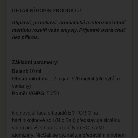
DETAILNÍ POPIS PRODUKTU:
Štiplavá, pronikavá, aromatická a intenzivní chuť
mentolu rozvíří vaše smysly. Příjemně ostrá chuť
bez příkras.
Základní parametry:
Balení
: 10 ml
Obsah nikotinu:
12 mg/ml / 20 mg/ml (dle výběru
varianty)
Poměr VG/PG:
50/50
Nejnovější řada e-liquidů EMPORIO na
bázi nikotinové soli (Nic Salt) představuje skvělou
volbu pro všechna zařízení typu POD a MTL
atomizéry. NicSalt se vyznačuje především mnohem