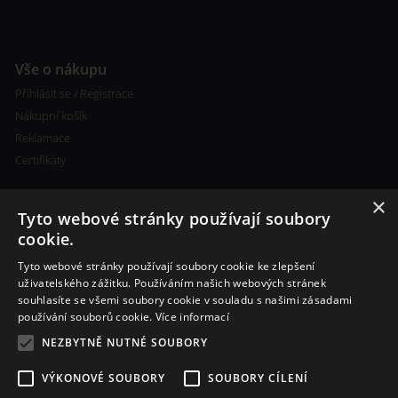
Vše o nákupu
Přihlásit se / Registrace
Nákupní košík
Reklamace
Certifikáty
×
Tyto webové stránky používají soubory
cookie.
Tyto webové stránky používají soubory cookie ke zlepšení
Kontakty
uživatelského zážitku. Používáním našich webových stránek
souhlasíte se všemi soubory cookie v souladu s našimi zásadami
+420 773 693 673
používání souborů cookie.
Více informací
info@cigareta-shop.cz
NEZBYTNĚ NUTNÉ SOUBORY
VÝKONOVÉ SOUBORY
SOUBORY CÍLENÍ