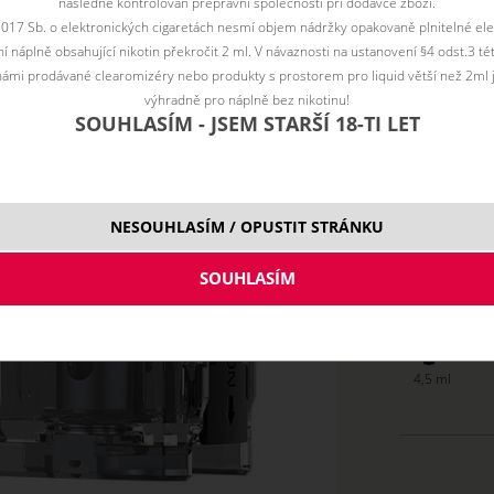
následně kontrolován přepravní společností při dodávce zboží.
2017 Sb. o elektronických cigaretách nesmí objem nádržky opakovaně plnitelné ele
Toto zboží je prodejné pouze osobám starším 
 náplně obsahující nikotin překročit 2 ml. V návaznosti na ustanovení §4 odst.3 t
ámi prodávané clearomizéry nebo produkty s prostorem pro liquid větší než 2ml 
Vyberte vari
výhradně pro náplně bez nikotinu!
SOUHLASÍM - JSEM STARŠÍ 18-TI LET
typ N
typ R
NESOUHLASÍM / OPUSTIT STRÁNKU
Cena bez DPH:
39 
4,5 ml