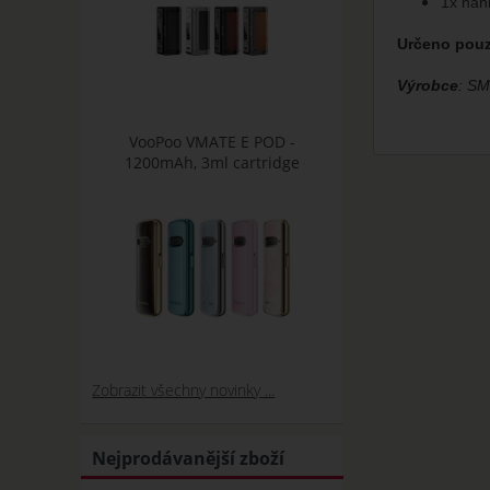
1x náh
Určeno pou
Výrobce
: S
VooPoo VMATE E POD -
1200mAh, 3ml cartridge
Zobrazit všechny novinky ...
Nejprodávanější zboží