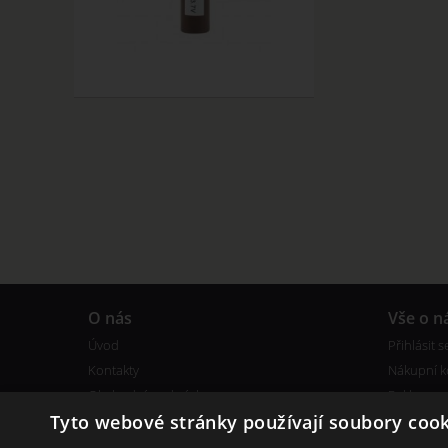
O nás
Vše o n
Úvod
Přihlásit s
Kontakty
Nákupní k
Obchodní podmínky
Reklamac
Tyto webové stránky používají soubory cook
Bonusový program
Certifikáty