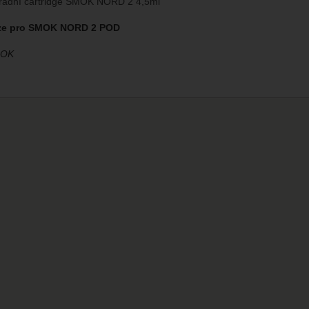
radní cartridge SMOK NORD 2 4,5ml
ze pro SMOK NORD 2 POD
MOK