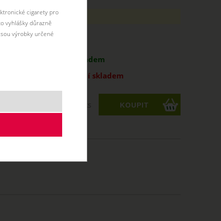
ktronické cigarety pro
18ti let.
éto vyhlášky důrazně
jsou výrobky určené
antu:
ORD
47 Kč
skladem
PM
47 Kč
není skladem
ks
Kč