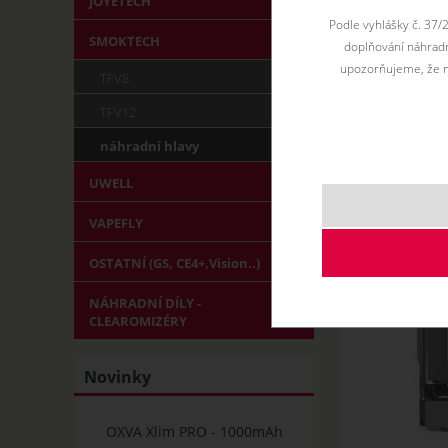
JOYETECH
Podle vyhlášky č. 37/
SMOKTECH
doplňování náhradní
upozorňujeme, že n
TFV8
TFV12
náhradní hlavy
UWELL
VAPEFLY
OSTATNÍ (GS, CE4+,Vision..)
NÁHRADNÍ DÍLY -
CLEAROMIZÉRY
Novinky
OXVA Xlim PRO - 1000mAh