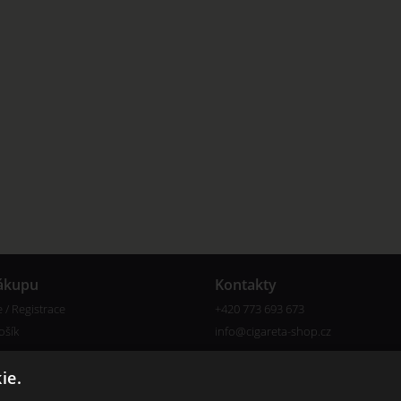
ákupu
Kontakty
e / Registrace
+420 773 693 673
ošík
info@cigareta-shop.cz
e
ie.