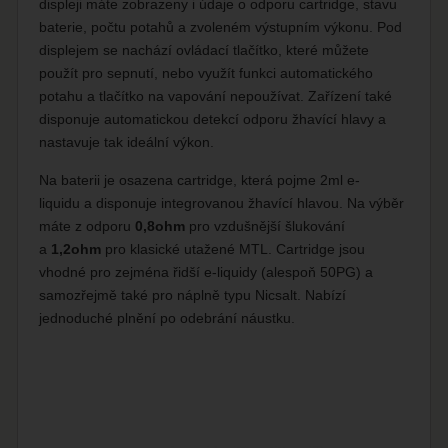
displeji máte zobrazeny i údaje o odporu cartridge, stavu
baterie, počtu potahů a zvoleném výstupním výkonu. Pod
displejem se nachází ovládací tlačítko, které můžete
použít pro sepnutí, nebo využít funkci automatického
potahu a tlačítko na vapování nepoužívat. Zařízení také
disponuje automatickou detekcí odporu žhavící hlavy a
nastavuje tak ideální výkon.
Na baterii je osazena cartridge, která pojme 2ml e-
liquidu a disponuje integrovanou žhavící hlavou. Na výběr
máte z odporu
0,8ohm
pro vzdušnější šlukování
a
1,2ohm
pro klasické utažené MTL. Cartridge jsou
vhodné pro zejména řidší e-liquidy (alespoň 50PG) a
samozřejmě také pro náplně typu Nicsalt. Nabízí
jednoduché plnění po odebrání náustku.