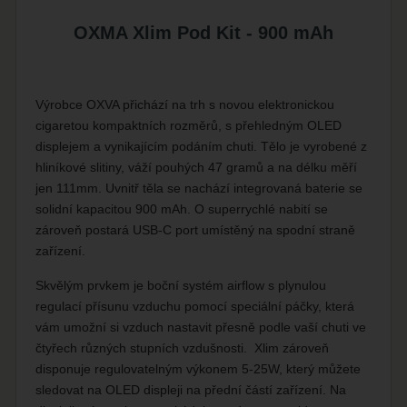
OXMA Xlim Pod Kit - 900 mAh
Výrobce OXVA přichází na trh s novou elektronickou
cigaretou kompaktních rozměrů, s přehledným OLED
displejem a vynikajícím podáním chuti. Tělo je vyrobené z
hliníkové slitiny, váží pouhých
47 gramů a na délku měří
jen 111mm. Uvnitř těla se nachází integrovaná baterie se
solidní kapacitou 900 mAh. O superrychlé nabití se
zároveň postará USB-C port umístěný na spodní straně
zařízení.
Skvělým prvkem je boční systém airflow s plynulou
regulací přísunu vzduchu pomocí speciální páčky, která
vám umožní si vzduch nastavit přesně podle vaší chuti ve
čtyřech různých stupních vzdušnosti. Xlim zároveň
disponuje regulovatelným výkonem 5-25W, který můžete
sledovat na OLED displeji na přední částí zařízení. Na