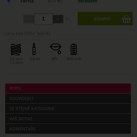
černá
677 Kč
skladem
ks
Cena bez DPH:
560 Kč
0,8 ohm
2,0 ml
MTL
900 mAh
1,2 ohm
POPIS
SOUVISEJÍCÍ
ZE STEJNÉ KATEGORIE
VÁŠ DOTAZ
KOMENTÁŘE