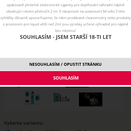
opakovaně plnitelné elektronické cigarety pro doplňování náhradní náplně
obsahující nikotin překročit 2 ml. V návaznosti na ustanovení §4 odst.3 této
vyhlášky důrazně upozorňujeme, že námi prodávané clearomizéry nebo produkty
s prostorem pro liquid větší než 2ml jsou výrobky určené výhradně pro náplně
bez nikotinu!
SOUHLASÍM - JSEM STARŠÍ 18-TI LET
NESOUHLASÍM / OPUSTIT STRÁNKU
Vyberte variantu: