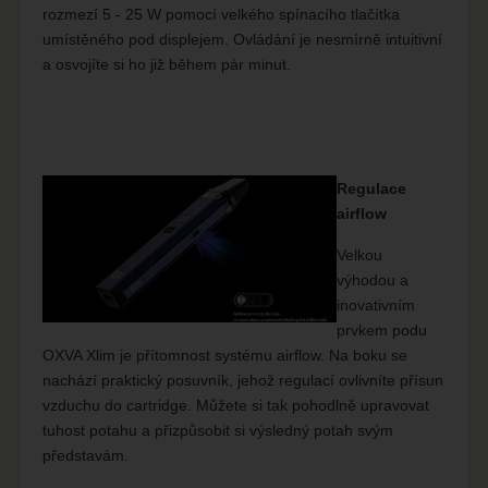
rozmezí 5 - 25 W pomocí velkého spínacího tlačítka
umístěného pod displejem. Ovládání je nesmírně intuitivní
a osvojíte si ho již během pár minut.
Regulace
airflow
Velkou
výhodou a
inovativním
prvkem podu
OXVA Xlim je přítomnost systému airflow. Na boku se
nachází praktický posuvník, jehož regulací ovlivníte přísun
vzduchu do cartridge. Můžete si tak pohodlně upravovat
tuhost potahu a přizpůsobit si výsledný potah svým
představám.