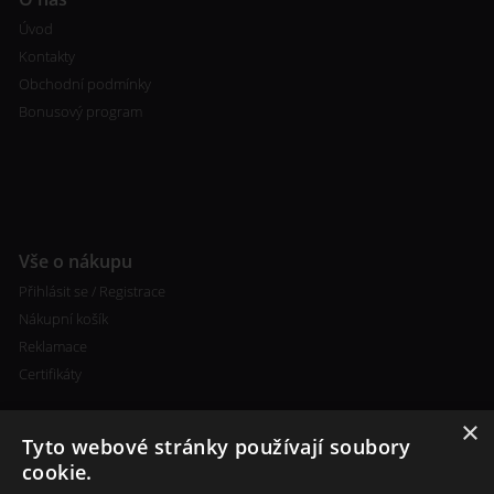
Úvod
Kontakty
Obchodní podmínky
Bonusový program
Vše o nákupu
Přihlásit se / Registrace
Nákupní košík
Reklamace
Certifikáty
×
Tyto webové stránky používají soubory
cookie.