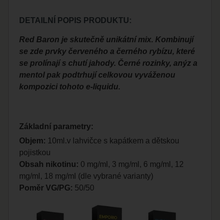
DETAILNÍ POPIS PRODUKTU:
Red Baron je skutečně unikátní mix. Kombinují
se zde prvky červeného a černého rybízu, které
se prolínají s chutí jahody. Černé rozinky, anýz a
mentol pak podtrhují celkovou vyváženou
kompozici tohoto e-liquidu.
Základní parametry:
Objem:
10ml.v lahvičce s kapátkem a dětskou
pojistkou
Obsah nikotinu:
0 mg/ml, 3 mg/ml, 6 mg/ml, 12
mg/ml, 18 mg/ml (dle vybrané varianty)
Poměr VG/PG:
50/50