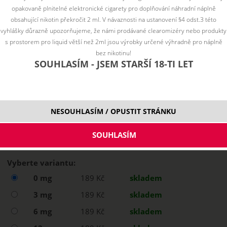
opakovaně plnitelné elektronické cigarety pro doplňování náhradní náplně
obsahující nikotin překročit 2 ml. V návaznosti na ustanovení §4 odst.3 této
vyhlášky důrazně upozorňujeme, že námi prodávané clearomizéry nebo produkty
s prostorem pro liquid větší než 2ml jsou výrobky určené výhradně pro náplně
bez nikotinu!
SOUHLASÍM - JSEM STARŠÍ 18-TI LET
NESOUHLASÍM / OPUSTIT STRÁNKU
Vyberte variantu:
0 mg
189 Kč
skladem
3 mg
189 Kč
skladem
6 mg
189 Kč
skladem