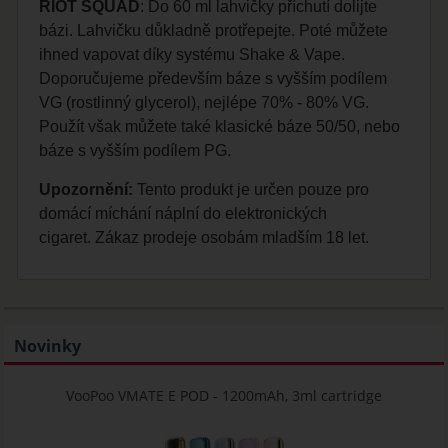
RIOT SQUAD
: Do 60 ml lahvičky příchutí dolijte
bázi. Lahvičku důkladně protřepejte. Poté můžete
ihned vapovat díky systému Shake & Vape.
Doporučujeme především báze s vyšším podílem
VG (rostlinný glycerol), nejlépe 70% - 80% VG.
Použít však můžete také klasické báze 50/50, nebo
báze s vyšším podílem PG.
Upozornění:
Tento produkt je určen pouze pro
domácí míchání náplní do elektronických
cigaret. Zákaz prodeje osobám mladším 18 let.
Novinky
VooPoo VMATE E POD - 1200mAh, 3ml cartridge