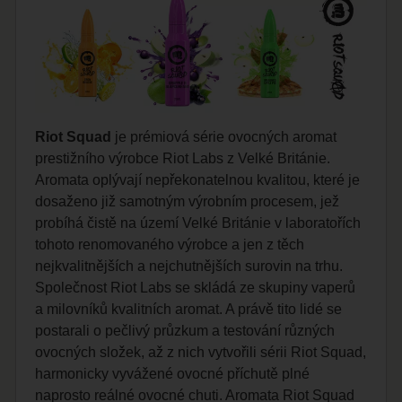
Riot Squad
je prémiová série ovocných aromat
prestižního výrobce Riot Labs z Velké Británie.
Aromata oplývají nepřekonatelnou kvalitou, které je
dosaženo již samotným výrobním procesem, jež
probíhá čistě na území Velké Británie v laboratořích
tohoto renomovaného výrobce a jen z těch
nejkvalitnějších a nejchutnějších surovin na trhu.
Společnost Riot Labs se skládá ze skupiny vaperů
a milovníků kvalitních aromat. A právě tito lidé se
postarali o pečlivý průzkum a testování různých
ovocných složek, až z nich vytvořili sérii Riot Squad,
harmonicky vyvážené ovocné příchutě plné
naprosto reálné ovocné chuti. Aromata Riot Squad