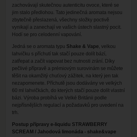
zachovávají skutečnou autenticitu ovoce, které se
jim stalo předlohou. Tato jedinečná aromata nejsou
zbytečně přeslazená, všechny složky poctivě
vynikají a zanechají ve vašich ústech slastný pocit.
Hodí se pro celodenní vapování.
Jedná se o aromata typu
Shake & Vape
, velkou
lahvičku s příchutí tak stačí pouze dolít bází,
zatřepat a začít vapovat bez nutnosti zrání. Díky
pečlivé přípravě a prémiovým surovinám se můžete
těšit na okamžitý chuťový zážitek, na který jen tak
nezapomenete. Příchutě jsou dodávány ve velkých
60 ml lahvičkách, do kterých stačí pouze dolít vlastní
bázi. Výroba probíhá ve Velké Británii podle
nejpřísnějších regulací a požadavků pro uvedení na
trh.
Postup přípravy e-liquidu STRAWBERRY
SCREAM / Jahodová limonáda - shake&vape