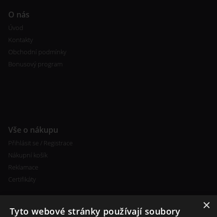
O nás
Úvod
Kontakty
Obchodní podmínky
Bonusový program
Vše o nákupu
Přihlásit se / Registrace
Nákupní košík
Reklamace
Certifikáty
×
Tyto webové stránky používají soubory