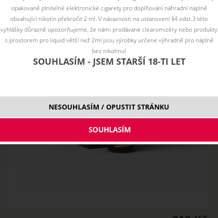
opakovaně plnitelné elektronické cigarety pro doplňování náhradní náplně
obsahující nikotin překročit 2 ml. V návaznosti na ustanovení §4 odst.3 této
vyhlášky důrazně upozorňujeme, že námi prodávané clearomizéry nebo produkty
s prostorem pro liquid větší než 2ml jsou výrobky určené výhradně pro náplně
bez nikotinu!
SOUHLASÍM - JSEM STARŠÍ 18-TI LET
NESOUHLASÍM / OPUSTIT STRÁNKU