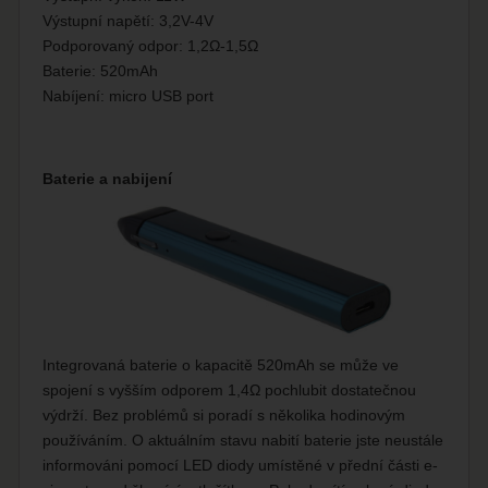
Výstupní napětí: 3,2V-4V
Podporovaný odpor: 1,2Ω-1,5Ω
Baterie: 520mAh
Nabíjení: micro USB port
Baterie a nabijení
Integrovaná baterie o kapacitě 520mAh se může ve
spojení s vyšším odporem 1,4Ω pochlubit dostatečnou
výdrží. Bez problémů si poradí s několika hodinovým
používáním. O aktuálním stavu nabití baterie jste neustále
informováni pomocí LED diody umístěné v přední části e-