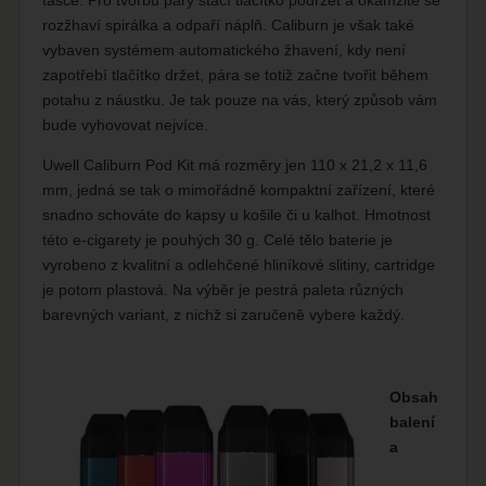
rozžhaví spirálka a odpaří náplň. Caliburn je však také
vybaven systémem automatického žhavení, kdy není
zapotřebí tlačítko držet, pára se totiž začne tvořit během
potahu z náustku. Je tak pouze na vás, který způsob vám
bude vyhovovat nejvíce.
Uwell Caliburn Pod Kit má rozměry jen 110 x 21,2 x 11,6
mm, jedná se tak o mimořádně kompaktní zařízení, které
snadno schováte do kapsy u košile či u kalhot. Hmotnost
této e-cigarety je pouhých 30 g. Celé tělo baterie je
vyrobeno z kvalitní a odlehčené hliníkové slitiny, cartridge
je potom plastová. Na výběr je pestrá paleta různých
barevných variant, z nichž si zaručeně vybere každý.
Obsah
balení
a