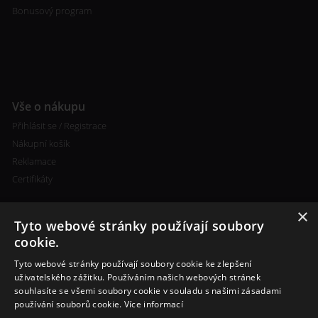
Bonusový program
Vše o nákupu
Přihlásit se / Registrace
Nákupní košík
Reklamace
Certifikáty
×
Tyto webové stránky používají soubory
cookie.
Tyto webové stránky používají soubory cookie ke zlepšení
Kontakty
uživatelského zážitku. Používáním našich webových stránek
souhlasíte se všemi soubory cookie v souladu s našimi zásadami
+420 773 693 673
používání souborů cookie.
Více informací
info@cigareta-shop.cz