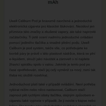
mAh
Uwell Caliburn Pod je bravurně navržená a jednoduchá
elektronická cigareta pro klasické šlukování. Neosloví jen
příznivce této značky a zkušené vapery, ale také naprosté
začátečníky. Ti jistě ocení nadmíru jednoduché ovládání
pomocí jediného tlačítka a snadné plnění podu. Uwell
Caliburn je pod systém, takže vše, co potřebujete ke
tvorbě páry je právě v této plastové nádržce, která se plní
e-liquidem, slouží jako náustek a zároveň v ní najdete
žhavící spirálku spolu s vatou. Jakmile je tento pod po
čase opotřebován, stačí jej celý vyměnit za nový, není tak
třeba nic složitě rozebírat.
Jednoduchost platí také v případě ovládání. Není potřeba
vybírat režim nebo něco nastavovat, Caliburn stačí
zapnout pět rychlými stisky tlačítka, stejným způsobem e-
cigaretu také vypnete v případě, že ji nosíte v kapse nebo
tašce. Pro tvorbu páry stačí tlačítko podržet a okamžitě se