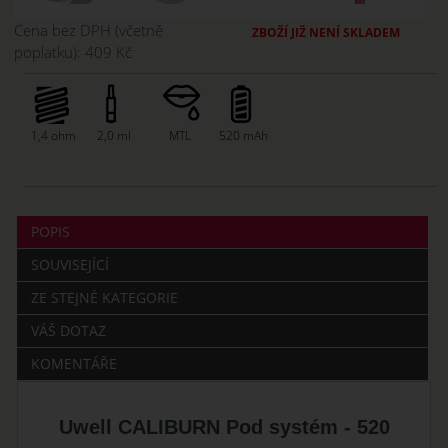
Cena bez DPH (včetně
ZBOŽÍ JIŽ NENÍ SKLADEM
poplatku):
409 Kč
1,4 ohm
2,0 ml
MTL
520 mAh
POPIS
SOUVISEJÍCÍ
ZE STEJNÉ KATEGORIE
VÁŠ DOTAZ
KOMENTÁŘE
Uwell CALIBURN Pod systém - 520