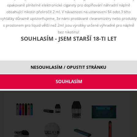
opakovaně plnitelné elektronické cigarety pro doplňování náhradní náplně
obsahující nikotin překročit 2 ml. V návaznosti na ustanovení §4 odst.3 této
vyhlášky důrazně upozorňujeme, že námi prodávané clearomizéry nebo produkty
s prostorem pro liquid větší než 2ml jsou výrobky určené výhradně pro náplně
bez nikotinu!
SOUHLASÍM - JSEM STARŠÍ 18-TI LET
NESOUHLASÍM / OPUSTIT STRÁNKU