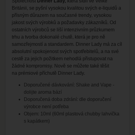
Společnost
Dinner Lady,
která sídlí ve Velké
Británii, se pyšní vysokou kvalitou svých
e-liquidů
a
přísným důrazem na současné trendy, vysokou
jakost svých výrobků a požadavky zákazníků. Od
ostatních výrobců se liší intenzivním průzkumem
trhu a tvorba dokonalé chutě, která je pro ně
samozřejmostí a standardem. Dinner Lady má za cíl
absolutní spokojenost svých spotřebitelů, a na své
cestě za jejich požitkem nehodlá přistupovat na
žádné kompromisy. Nově se můžete také těšit
na prémiové příchutě Dinner Lady.
Doporučené dávkování:
Shake and Vape
-
dolijte aroma bází
Doporučená doba zdrání: dle doporučení
výrobce není potřeba
Objem: 10ml (60ml plastová chubby lahvička
s kapátkem)