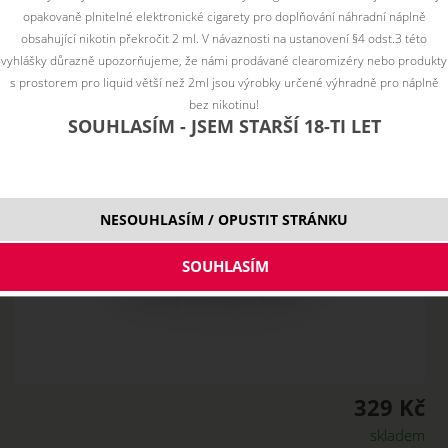
opakovaně plnitelné elektronické cigarety pro doplňování náhradní náplně
obsahující nikotin překročit 2 ml. V návaznosti na ustanovení §4 odst.3 této
vyhlášky důrazně upozorňujeme, že námi prodávané clearomizéry nebo produkty
s prostorem pro liquid větší než 2ml jsou výrobky určené výhradně pro náplně
bez nikotinu!
SOUHLASÍM - JSEM STARŠÍ 18-TI LET
NESOUHLASÍM / OPUSTIT STRÁNKU
329 Kč
skladem