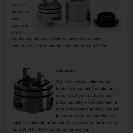
a tělo z
nerezové
oceli,
speciální
široký
šroubovací náustek z Delrinu. Velmi jednoduchá
konstrukce, která usnadňuje každodenní používání.
Základna
Tradiční velocity základna má
kontakty dostatečně daleko od
sebe. Díky tomu budete moci
použít spirálky s více otáčkami a
také širší clapton spirálky. Vzduch
je veden přímo pod spirálky, což
zajišťuje dokonalé promíchání s vytvořenou párou a díky
tomu Pro Drip RDA perfektně podává chuť.