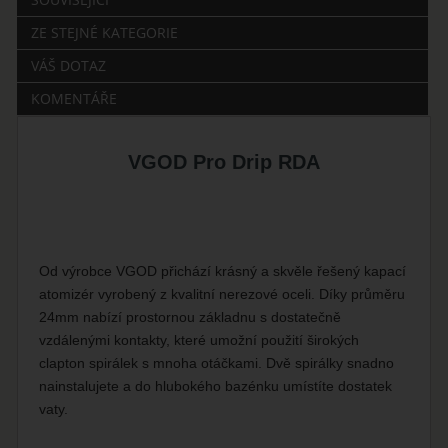
ZE STEJNÉ KATEGORIE
VÁŠ DOTAZ
KOMENTÁŘE
VGOD Pro Drip RDA
Od výrobce VGOD přichází krásný a skvěle řešený kapací
atomizér vyrobený z kvalitní nerezové oceli. Díky průměru
24mm nabízí prostornou základnu s dostatečně
vzdálenými kontakty, které umožní použití širokých
clapton spirálek s mnoha otáčkami. Dvě spirálky snadno
nainstalujete a do hlubokého bazénku umístíte dostatek
vaty.