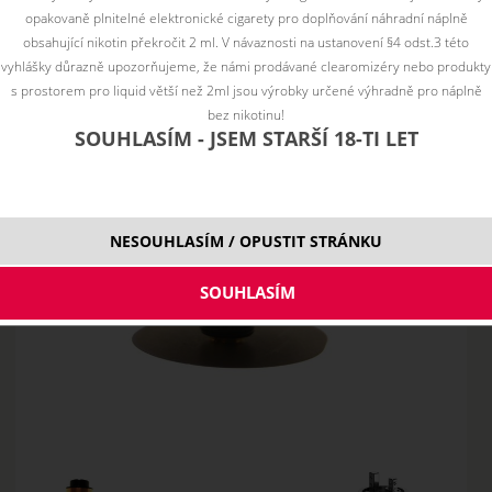
opakovaně plnitelné elektronické cigarety pro doplňování náhradní náplně
obsahující nikotin překročit 2 ml. V návaznosti na ustanovení §4 odst.3 této
vyhlášky důrazně upozorňujeme, že námi prodávané clearomizéry nebo produkty
s prostorem pro liquid větší než 2ml jsou výrobky určené výhradně pro náplně
bez nikotinu!
SOUHLASÍM - JSEM STARŠÍ 18-TI LET
NESOUHLASÍM / OPUSTIT STRÁNKU