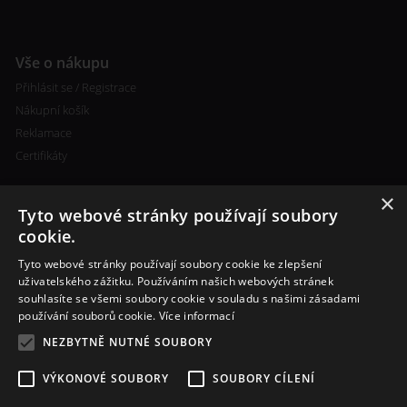
Vše o nákupu
Přihlásit se / Registrace
Nákupní košík
Reklamace
Certifikáty
×
Tyto webové stránky používají soubory
cookie.
Tyto webové stránky používají soubory cookie ke zlepšení
Kontakty
uživatelského zážitku. Používáním našich webových stránek
souhlasíte se všemi soubory cookie v souladu s našimi zásadami
+420 773 693 673
používání souborů cookie.
Více informací
info@cigareta-shop.cz
NEZBYTNĚ NUTNÉ SOUBORY
VÝKONOVÉ SOUBORY
SOUBORY CÍLENÍ