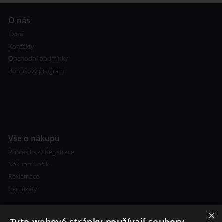
O nás
Úvod
Kontakty
Obchodní podmínky
Bonusový program
Vše o nákupu
Přihlásit se / Registrace
Nákupní košík
Reklamace
Certifikáty
×
Tyto webové stránky používají soubory