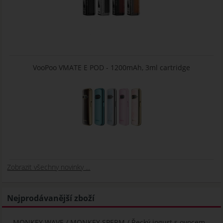
VooPoo VMATE E POD - 1200mAh, 3ml cartridge
Zobrazit všechny novinky ...
Nejprodávanější zboží
MONKEY WAVE / MONKEY SPERM / Řecký jogurt s ovocem -