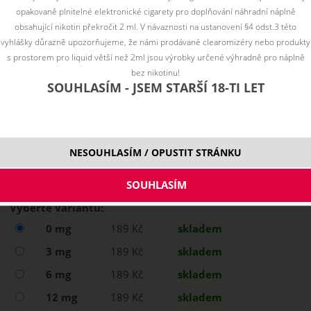
opakovaně plnitelné elektronické cigarety pro doplňování náhradní náplně
obsahující nikotin překročit 2 ml. V návaznosti na ustanovení §4 odst.3 této
vyhlášky důrazně upozorňujeme, že námi prodávané clearomizéry nebo produkty
s prostorem pro liquid větší než 2ml jsou výrobky určené výhradně pro náplně
bez nikotinu!
SOUHLASÍM - JSEM STARŠÍ 18-TI LET
NESOUHLASÍM / OPUSTIT STRÁNKU
Vyberte variantu:
0 mg
189 Kč
skladem
3 mg
189 Kč
skladem
6 mg
189 Kč
skladem
12 mg
189 Kč
skladem