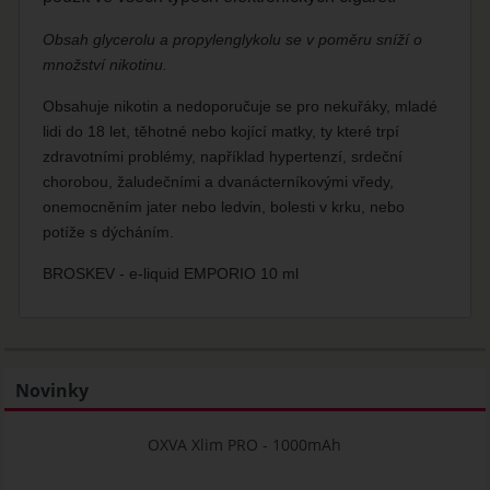
Obsah glycerolu a propylenglykolu se v poměru sníží o
množství nikotinu.
Obsahuje nikotin a nedoporučuje se pro nekuřáky, mladé
lidi do 18 let, těhotné nebo kojící matky, ty které trpí
zdravotními problémy, například hypertenzí, srdeční
chorobou, žaludečními a dvanácterníkovými vředy,
onemocněním jater nebo ledvin, bolesti v krku, nebo
potíže s dýcháním.
BROSKEV - e-liquid EMPORIO 10 ml
Novinky
OXVA Xlim PRO - 1000mAh