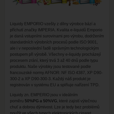
Liquidy EMPORIO vzešly z dílny výrobce bází a
příchutí značky IMPERIA. Kvalita e-liquidů Emporio
je daná vstupními surovinami pro výrobu, dodržením
standardních výrobních procesů podle ISO 9001,
ale i v neposlední řadě správným technologickým
postupem při výrobě. Všechny e-liquidy procházejí
procesem zrání, který trvá 3 až 40 dnů podle typu
produktu. Naše výrobky jsou testované podle
francouzské normy AFNOR: NF ISO 4387, XP D90-
300-2 a XP D90-300-3. Každý náš produkt je
registrován v systému EU a splňuje nařízení TPD.
Liquidy zn. EMPERIO jsou v ideálním
poměru
50%PG a 50%VG
, které zajistí výtečnou
chuť a dobrou dýmivost. Lze je tedy bez problémů
použít ve všech typech elektronických cigaret.