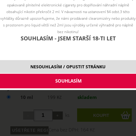
opakovaně plnitelné elektronické cigarety pro doplňování náhradní náplně
obsahující nikotin překročit 2 ml. V návaznosti na ustanovení §4 odst.3 této
vyhlášky důrazně upozorňujeme, že námi prodávané clearomizéry nebo produkty
s prostorem pro liquid větší než 2ml jsou výrobky určené výhradně pro náplně
bez nikotinu!
SOUHLASÍM - JSEM STARŠÍ 18-TI LET
NESOUHLASÍM / OPUSTIT STRÁNKU
Vyberte variantu:
10 ml
199 Kč
skladem
ks
Cena bez DPH:
164 Kč