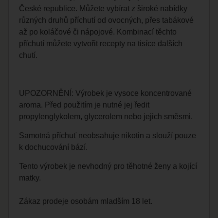
České republice. Můžete vybírat z široké nabídky
různých druhů příchutí od ovocných, přes tabákové
až po koláčové či nápojové. Kombinací těchto
příchutí můžete vytvořit recepty na tisíce dalších
chutí.
UPOZORNĚNÍ: Výrobek je vysoce koncentrované
aroma. Před použitím je nutné jej ředit
propylenglykolem, glycerolem nebo jejich směsmi.
Samotná příchuť neobsahuje nikotin a slouží pouze
k dochucování bází.
Tento výrobek je nevhodný pro těhotné ženy a kojící
matky.
Zákaz prodeje osobám mladším 18 let.