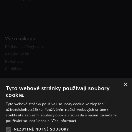
Vše o nákupu
Přihlásit se / Registrace
Nákupní košík
Reklamace
Certifikáty
×
Tyto webové stránky používají soubory
cookie.
Tyto webové stránky používají soubory cookie ke zlepšení
Kontakty
uživatelského zážitku. Používáním našich webových stránek
souhlasíte se všemi soubory cookie v souladu s našimi zásadami
+420 773 693 673
používání souborů cookie.
Více informací
info@cigareta-shop.cz
NEZBYTNĚ NUTNÉ SOUBORY