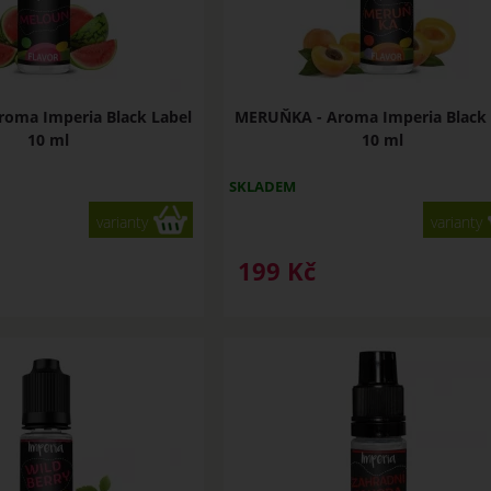
oma Imperia Black Label
MERUŇKA - Aroma Imperia Black 
10 ml
10 ml
SKLADEM
varianty
varianty
199
Kč