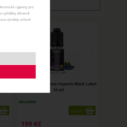
ladem
ktronické cigarety pro
éto vyhlášky důrazně
jsou výrobky určené
Label
BORŮVKA - Aroma Imperia Black Label
10 ml
SKLADEM
varianty
199
Kč