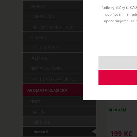
ARAMAX
Podle vyhlášky č. 37/
doplňování náhradní
DINNER LADY
upozorňujeme, že n
IMPERIA SHARK ATTACK
KTS (HR)
LIQUA / RITCHY
PJ EMPIRE
RIOT SQUAD (GB)
SPACE LAB FLAVOURS (CZ)
AROMATA KLASICKÁ
APPLE - Aro
BOZZ
SKLADEM
IMPERIA
tabákové
ovocné
199
Kč