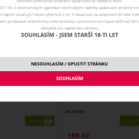
následně kontrolován přepravní společností při dodávce zboží.
není skladem
skadem
sk
2017 Sb. o elektronických cigaretách nesmí objem nádržky opakovaně plnitelné ele
 náplně obsahující nikotin překročit 2 ml. V návaznosti na ustanovení §4 odst.3 t
ámi prodávané clearomizéry nebo produkty s prostorem pro liquid větší než 2ml 
výhradně pro náplně bez nikotinu!
SOUHLASÍM - JSEM STARŠÍ 18-TI LET
NESOUHLASÍM / OPUSTIT STRÁNKU
ma Imperia Black Label 10
BANANA - Aroma Imperia Black 
ml
10 ml
SKLADEM
varianty
varianty
199
Kč