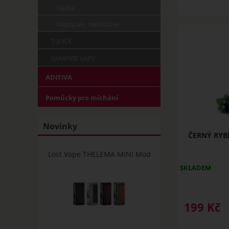
sladké
nápojové, mentolové
T-JUICE
VAMPIRE VAPE
ADITIVA
Pomůcky pro míchání
Novinky
ČERNÝ RYBÍ
Lost Vape THELEMA MINI Mod
SKLADEM
199
Kč