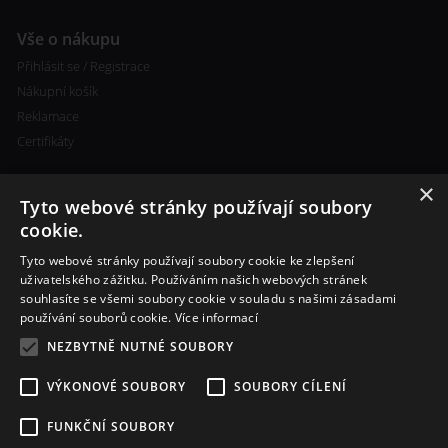
Vše o nákupu
Přihlásit se / Registrace
Nákupní košík
Reklamace
Certifikáty
×
Tyto webové stránky používají soubory
cookie.
Tyto webové stránky používají soubory cookie ke zlepšení
Kontakty
uživatelského zážitku. Používáním našich webových stránek
souhlasíte se všemi soubory cookie v souladu s našimi zásadami
+420 773 693 673
používání souborů cookie.
Více informací
info@cigareta-shop.cz
NEZBYTNĚ NUTNÉ SOUBORY
VÝKONOVÉ SOUBORY
SOUBORY CÍLENÍ
FUNKČNÍ SOUBORY