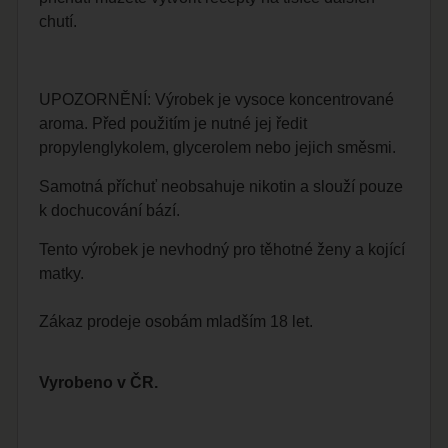
chutí.
UPOZORNĚNÍ: Výrobek je vysoce koncentrované
aroma. Před použitím je nutné jej ředit
propylenglykolem, glycerolem nebo jejich směsmi.
Samotná příchuť neobsahuje nikotin a slouží pouze
k dochucování bází.
Tento výrobek je nevhodný pro těhotné ženy a kojící
matky.
Zákaz prodeje osobám mladším 18 let.
Vyrobeno v ČR.