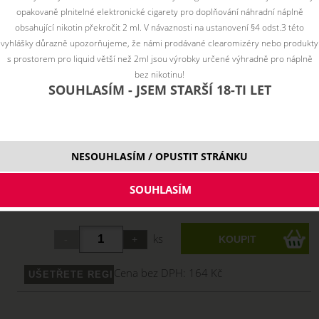
opakovaně plnitelné elektronické cigarety pro doplňování náhradní náplně
obsahující nikotin překročit 2 ml. V návaznosti na ustanovení §4 odst.3 této
vyhlášky důrazně upozorňujeme, že námi prodávané clearomizéry nebo produkty
s prostorem pro liquid větší než 2ml jsou výrobky určené výhradně pro náplně
bez nikotinu!
SOUHLASÍM - JSEM STARŠÍ 18-TI LET
NESOUHLASÍM / OPUSTIT STRÁNKU
Vyberte variantu:
10 ml
199 Kč
skladem
ks
Cena bez DPH:
164 Kč