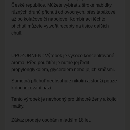
České republice. Můžete vybírat z široké nabídky
různých druhů příchutí od ovocných, přes tabákové
až po koláčové či nápojové. Kombinací těchto
příchutí můžete vytvořit recepty na tisíce dalších
chutí.
UPOZORNĚNÍ: Výrobek je vysoce koncentrované
aroma. Před použitím je nutné jej ředit
propylenglykolem, glycerolem nebo jejich směsmi.
Samotná příchuť neobsahuje nikotin a slouží pouze
k dochucování bází.
Tento výrobek je nevhodný pro těhotné ženy a kojící
matky.
Zákaz prodeje osobám mladším 18 let.