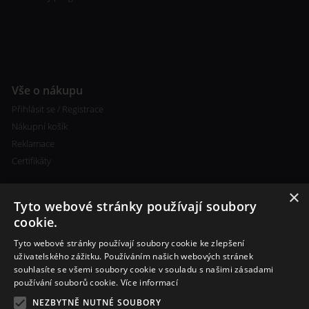
Vše o nákupu
Přihlásit se / Registrace
Nákupní košík
Reklamace
Certifikáty
×
Tyto webové stránky používají soubory
cookie.
Tyto webové stránky používají soubory cookie ke zlepšení
Kontakty
uživatelského zážitku. Používáním našich webových stránek
souhlasíte se všemi soubory cookie v souladu s našimi zásadami
+420 773 693 673
používání souborů cookie.
Více informací
info@cigareta-shop.cz
NEZBYTNĚ NUTNÉ SOUBORY