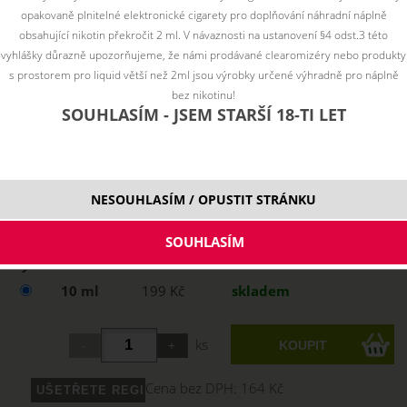
opakovaně plnitelné elektronické cigarety pro doplňování náhradní náplně
obsahující nikotin překročit 2 ml. V návaznosti na ustanovení §4 odst.3 této
vyhlášky důrazně upozorňujeme, že námi prodávané clearomizéry nebo produkty
s prostorem pro liquid větší než 2ml jsou výrobky určené výhradně pro náplně
bez nikotinu!
SOUHLASÍM - JSEM STARŠÍ 18-TI LET
NESOUHLASÍM / OPUSTIT STRÁNKU
Vyberte variantu:
10 ml
199 Kč
skladem
ks
Cena bez DPH:
164 Kč