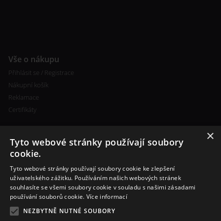
Vše o nákupu
Přihlásit se / Registrace
Nákupní košík
Reklamace
Certifikáty
×
Tyto webové stránky používají soubory
cookie.
Tyto webové stránky používají soubory cookie ke zlepšení
Kontakty
uživatelského zážitku. Používáním našich webových stránek
souhlasíte se všemi soubory cookie v souladu s našimi zásadami
+420 773 693 673
používání souborů cookie.
Více informací
info@cigareta-shop.cz
NEZBYTNĚ NUTNÉ SOUBORY