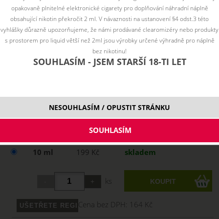
opakovaně plnitelné elektronické cigarety pro doplňování náhradní náplně
obsahující nikotin překročit 2 ml. V návaznosti na ustanovení §4 odst.3 této
vyhlášky důrazně upozorňujeme, že námi prodávané clearomizéry nebo produkty
s prostorem pro liquid větší než 2ml jsou výrobky určené výhradně pro náplně
bez nikotinu!
SOUHLASÍM - JSEM STARŠÍ 18-TI LET
NESOUHLASÍM / OPUSTIT STRÁNKU
Vyberte variantu:
10 ml
199 Kč
skladem
ks
Cena bez DPH:
164 Kč