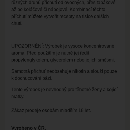
různých druhů příchutí od ovocných, přes tabákové
až po koláčové či nápojové. Kombinací těchto
příchutí můžete vytvořit recepty na tisíce dalších
chutí.
UPOZORNĚNÍ: Výrobek je vysoce koncentrované
aroma. Před použitím je nutné jej ředit
propylenglykolem, glycerolem nebo jejich směsmi.
Samotná příchuť neobsahuje nikotin a slouží pouze
k dochucování bází.
Tento výrobek je nevhodný pro těhotné ženy a kojící
matky.
Zákaz prodeje osobám mladším 18 let.
Vyrobeno v ČR.