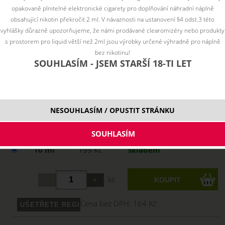
opakovaně plnitelné elektronické cigarety pro doplňování náhradní náplně
obsahující nikotin překročit 2 ml. V návaznosti na ustanovení §4 odst.3 této
vyhlášky důrazně upozorňujeme, že námi prodávané clearomizéry nebo produkty
s prostorem pro liquid větší než 2ml jsou výrobky určené výhradně pro náplně
bez nikotinu!
SOUHLASÍM - JSEM STARŠÍ 18-TI LET
NESOUHLASÍM / OPUSTIT STRÁNKU
Vyberte variantu:
10 ml
199 Kč
skladem
ks
Cena bez DPH:
164 Kč