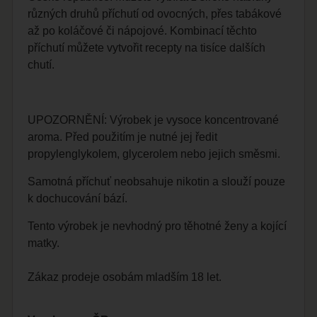
různých druhů příchutí od ovocných, přes tabákové
až po koláčové či nápojové. Kombinací těchto
příchutí můžete vytvořit recepty na tisíce dalších
chutí.
UPOZORNĚNÍ: Výrobek je vysoce koncentrované
aroma. Před použitím je nutné jej ředit
propylenglykolem, glycerolem nebo jejich směsmi.
Samotná příchuť neobsahuje nikotin a slouží pouze
k dochucování bází.
Tento výrobek je nevhodný pro těhotné ženy a kojící
matky.
Zákaz prodeje osobám mladším 18 let.