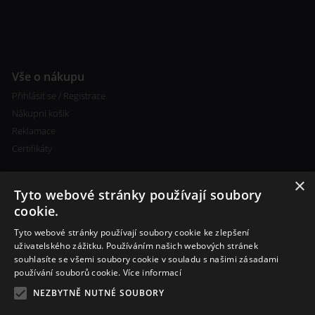
Vše o nákupu
Přihlásit se / Registrace
Nákupní košík
Reklamace
Certifikáty
×
Tyto webové stránky používají soubory
cookie.
Tyto webové stránky používají soubory cookie ke zlepšení
Kontakty
uživatelského zážitku. Používáním našich webových stránek
souhlasíte se všemi soubory cookie v souladu s našimi zásadami
+420 773 693 673
používání souborů cookie.
Více informací
info@cigareta-shop.cz
NEZBYTNĚ NUTNÉ SOUBORY