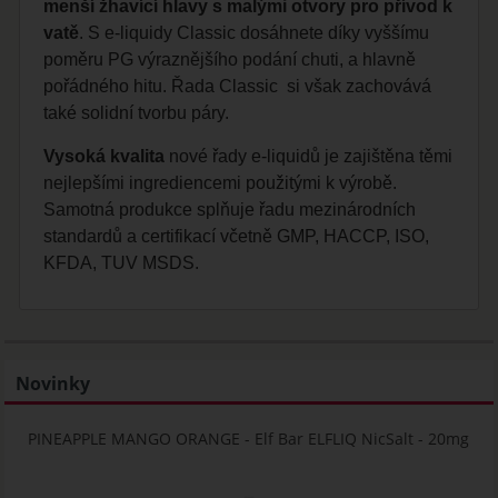
menší žhavící hlavy s malými otvory pro přívod k
vatě
. S e-liquidy Classic dosáhnete díky vyššímu
poměru PG výraznějšího podání chuti, a hlavně
pořádného hitu. Řada Classic si však zachovává
také solidní tvorbu páry.
Vysoká kvalita
nové řady e-liquidů je zajištěna těmi
nejlepšími ingrediencemi použitými k výrobě.
Samotná produkce splňuje řadu mezinárodních
standardů a certifikací včetně GMP, HACCP, ISO,
KFDA, TUV MSDS.
Novinky
PINEAPPLE MANGO ORANGE - Elf Bar ELFLIQ NicSalt - 20mg