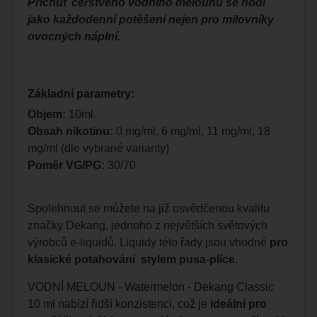
Příchuť čerstvého vodního melounu se hodí
jako každodenní potěšení nejen pro milovníky
ovocných náplní.
Základní parametry:
Objem:
10ml.
Obsah nikotinu:
0 mg/ml, 6 mg/ml, 11 mg/ml, 18
mg/ml (dle vybrané varianty)
Poměr VG/PG:
30/70
Spolehnout se můžete na již osvědčenou kvalitu
značky Dekang, jednoho z největších světových
výrobců e-liquidů. Liquidy této řady jsou vhodné
pro
klasické potahování stylem pusa-plíce
.
VODNÍ MELOUN - Watermelon - Dekang Classic
10 ml nabízí řidší konzistenci, což je
ideální pro