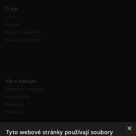
O nás
Úvod
Kontakty
Obchodní podmínky
Bonusový program
Vše o nákupu
Přihlásit se / Registrace
Nákupní košík
Reklamace
Certifikáty
×
Tyto webové stránky používají soubory