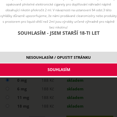
opakovaně plnitelné elektronické cigarety pro doplňování náhradní náplně
obsahující nikotin překročit 2 ml. V návaznosti na ustanovení §4 odst.3 této
vyhlášky důrazně upozorňujeme, že námi prodávané clearomizéry nebo produkty
s prostorem pro liquid větší než 2ml jsou výrobky určené výhradně pro náplně
bez nikotinu!
SOUHLASÍM - JSEM STARŠÍ 18-TI LET
NESOUHLASÍM / OPUSTIT STRÁNKU
Vyberte variantu:
0 mg
188 Kč
skladem
6 mg
188 Kč
skladem
11 mg
188 Kč
skladem
18 mg
188 Kč
skladem